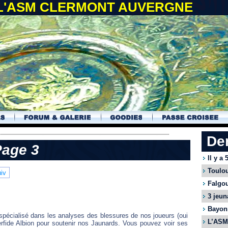
 L'ASM CLERMONT AUVERGNE
De
Page 3
Il y a
Toulou
iv
Falgou
3 jeun
Bayonn
t spécialisé dans les analyses des blessures de nos joueurs (oui
L’ASM 
 Perfide Albion pour soutenir nos Jaunards. Vous pouvez voir ses