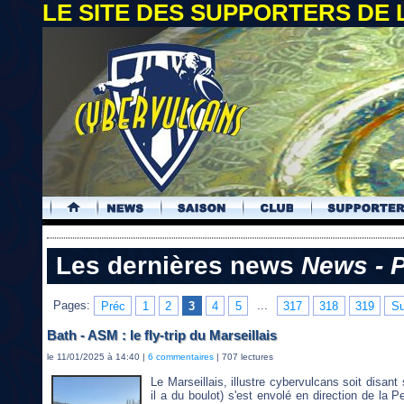
LE SITE DES SUPPORTERS DE
.
Les dernières news
News - 
Pages:
Préc
1
2
3
4
5
...
317
318
319
Su
Bath - ASM : le fly-trip du Marseillais
le 11/01/2025 à 14:40 |
6 commentaires
| 707 lectures
Le Marseillais, illustre cybervulcans soit disan
il a du boulot) s'est envolé en direction de la