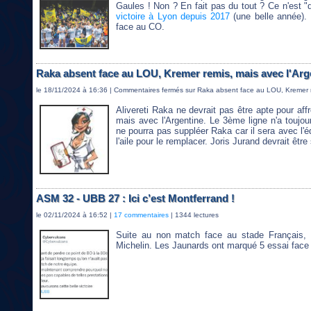
Gaules ! Non ? En fait pas du tout ? Ce n'est "qu
victoire à Lyon depuis 2017
(une belle année). 
face au CO.
Raka absent face au LOU, Kremer remis, mais avec l'Arg
le 18/11/2024 à 16:36 |
Commentaires fermés
sur Raka absent face au LOU, Kremer r
Alivereti Raka ne devrait pas être apte pour af
mais avec l'Argentine. Le 3ème ligne n'a toujou
ne pourra pas suppléer Raka car il sera avec l'é
l'aile pour le remplacer. Joris Jurand devrait être s
ASM 32 - UBB 27 : Ici c’est Montferrand !
le 02/11/2024 à 16:52 |
17 commentaires
| 1344 lectures
Suite au non match face au stade Français, 
Michelin. Les Jaunards ont marqué 5 essai face