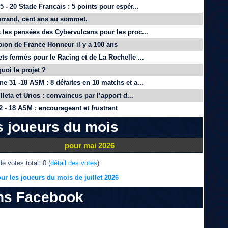
 - 20 Stade Français : 5 points pour espér...
rrand, cent ans au sommet.
 les pensées des Cybervulcans pour les proc...
on de France Honneur il y a 100 ans
ts fermés pour le Racing et de La Rochelle ...
quoi le projet ?
e 31 -18 ASM : 8 défaites en 10 matchs et a...
lleta et Urios : convaincus par l’apport d...
 - 18 ASM : encourageant et frustrant
s joueurs du mois
pour mai 2026
e votes total: 0 (
détail des votes
)
ur les joueurs du mois de juillet 2026
ns Facebook