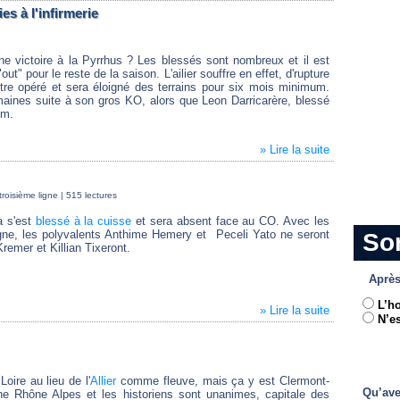
s à l'infirmerie
ne victoire à la Pyrrhus ? Les blessés sont nombreux et il est
ut" pour le reste de la saison. L'ailier souffre en effet, d'rupture
être opéré et sera éloigné des terrains pour six mois minimum.
maines suite à son gros KO, alors que Leon Darricarère, blessé
um.
» Lire la suite
roisième ligne
| 515 lectures
a s'est
blessé à la cuisse
et sera absent face au CO. Avec les
e, les polyvalents Anthime Hemery et Peceli Yato ne seront
So
remer et Killian Tixeront.
Après
L’h
» Lire la suite
N’es
Loire au lieu de l'
Allier
comme fleuve, mais ça y est Clermont-
Qu’ave
gne Rhône Alpes et les historiens sont unanimes, capitale des