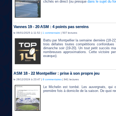
clichés en direct (ou presque
dans le sujet du f
Vannes 19 - 20 ASM : 4 points pas sereins
le 06/01/2025 à 11:52 |
1 commentaire
| 507 lectures
Battu par Montpellier la semaine dernière (18-22)
trois défaites toutes compétitions confondues 
dimanche soir (19-20). Un tout petit succès mar
nombreuses approximations. Cette victoire pe
exæquo).
ASM 18 - 22 Montpellier : prise à son propre jeu
le 28/12/2024 à 23:47 |
8 commentaires
| 941 lectures
Le Michelin est tombé. Les auvergnats, qui o
première fois à domicile de la saison. De quoi r