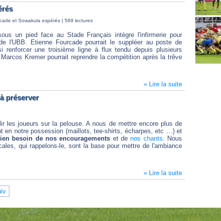
érés
rcade et Sowakula espérés
| 589 lectures
sous un pied face au Stade Français intègre l'infirmerie pour
de l'UBB. Etienne Fourcade pourrait le suppléer au poste de
i renforcer une troisième ligne à flux tendu depuis plusieurs
 Marcos Kremer pourrait reprendre la compétition après la trêve
» Lire la suite
à préserver
lir les joueurs sur la pelouse. A nous de mettre encore plus de
nt en notre possession (maillots, tee-shirts, écharpes, etc …) et
bien besoin de nos encouragements
et de
nos chants
. Nous
les, qui rappelons-le, sont la base pour mettre de l'ambiance
» Lire la suite
iv