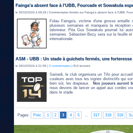
Fainga'a absent face à l'UBB, Fourcade et Sowakula esp
le 30/10/2024 à 08:28 |
Commentaires fermés
sur Fainga'a absent face à l'UBB, Fou
Folau Fainga'a, victime d'une grosse entaille 
plusieurs semaines et manquera la réception 
talonneur. Pita Gus Sowakula pourrait lui auss
semaines. Sébastien Bezy sera sur la feuille et
internationale.
ASM - UBB : Un stade à guichets fermés, une forteresse 
le 28/10/2024 à 21:56 |
3 commentaires
| 913 lectures
Samedi, le club organisera un Tifo pour accueil
couleurs avec tous les signes distinctifs qui so
bien sûr, les drapeaux.
Nos joueurs auront 
nous devons de lancer un appel aux cordes voca
dans le stade.
Pages:
Préc
1
2
3
4
5
...
317
318
319
Su