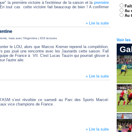
e" la première victoire à l'extérieur de la saison et la
première
Fai
En tout cas cette victoire fait beaucoup de bien ! A confirmer
Au 
Au t
» Lire la suite
entine
emis, mais avec l'Argentine
| 833 lectures
Voir le
fronter le LOU, alors que Marcos Kremer reprend la compétition,
Ga
rs pas joué une rencontre avec les Jaunards cette saison. Fall
quipe de France à VII. C'est Lucas Tauzin qui pourrait glisser à
ur l'autre aile.
» Lire la suite
l’ASM s’est révoltée ce samedi au Parc des Sports Marcel-
 aux vice champions de France.
» Lire la suite