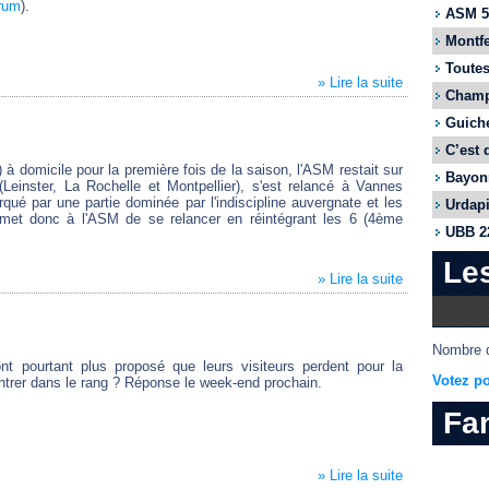
orum
).
ASM 55
Montfe
Toutes
» Lire la suite
Champi
Guiche
C’est 
 à domicile pour la première fois de la saison, l'ASM restait sur
Bayonn
(Leinster, La Rochelle et Montpellier), s'est relancé à Vannes
qué par une partie dominée par l'indiscipline auvergnate et les
Urdapi
rmet donc à l'ASM de se relancer en réintégrant les 6 (4ème
UBB 22
Le
» Lire la suite
Nombre d
nt pourtant plus proposé que leurs visiteurs perdent pour la
Votez po
entrer dans le rang ? Réponse le week-end prochain.
Fa
» Lire la suite