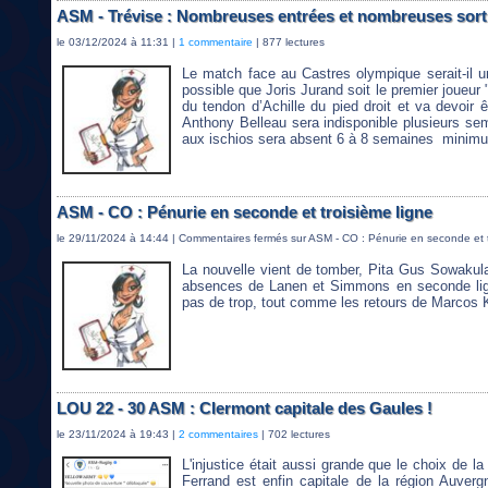
ASM - Trévise : Nombreuses entrées et nombreuses sortie
le 03/12/2024 à 11:31 |
1 commentaire
| 877 lectures
Le match face au Castres olympique serait-il u
possible que Joris Jurand soit le premier joueur "o
du tendon d’Achille du pied droit et va devoir 
Anthony Belleau sera indisponible plusieurs se
aux ischios sera absent 6 à 8 semaines minim
ASM - CO : Pénurie en seconde et troisième ligne
le 29/11/2024 à 14:44 |
Commentaires fermés
sur ASM - CO : Pénurie en seconde et t
La nouvelle vient de tomber, Pita Gus Sowakul
absences de Lanen et Simmons en seconde lign
pas de trop, tout comme les retours de Marcos K
LOU 22 - 30 ASM : Clermont capitale des Gaules !
le 23/11/2024 à 19:43 |
2 commentaires
| 702 lectures
L'injustice était aussi grande que le choix de la 
Ferrand est enfin capitale de la région Auver