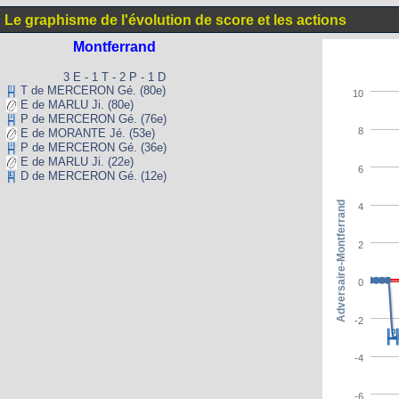
Le graphisme de l'évolution de score et les actions
Montferrand
3 E - 1 T - 2 P - 1 D
T de MERCERON Gé. (80e)
10
E de MARLU Ji. (80e)
P de MERCERON Gé. (76e)
8
E de MORANTE Jé. (53e)
P de MERCERON Gé. (36e)
E de MARLU Ji. (22e)
6
D de MERCERON Gé. (12e)
Adversaire-Montferrand
4
2
0
-2
-4
-6