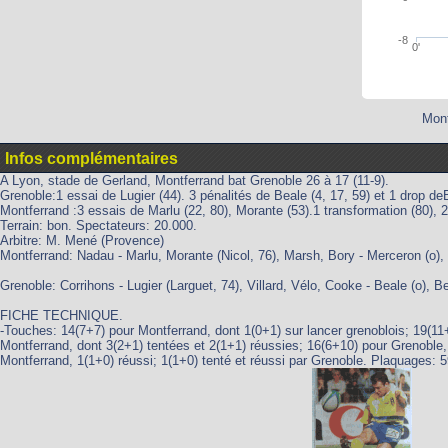
-8
0'
Mont
Infos complémentaires
A Lyon, stade de Gerland, Montferrand bat Grenoble 26 à 17 (11-9).
Grenoble:1 essai de Lugier (44). 3 pénalités de Beale (4, 17, 59) et 1 drop d
Montferrand :3 essais de Marlu (22, 80), Morante (53).1 transformation (80), 2
Terrain: bon. Spectateurs: 20.000.
Arbitre: M. Mené (Provence)
Montferrand: Nadau - Marlu, Morante (Nicol, 76), Marsh, Bory - Merceron (o), 
Grenoble: Corrihons - Lugier (Larguet, 74), Villard, Vélo, Cooke - Beale (o),
FICHE TECHNIQUE.
-Touches: 14(7+7) pour Montferrand, dont 1(0+1) sur lancer grenoblois; 19(11
Montferrand, dont 3(2+1) tentées et 2(1+1) réussies; 16(6+10) pour Grenoble,
Montferrand, 1(1+0) réussi; 1(1+0) tenté et réussi par Grenoble. Plaquages: 