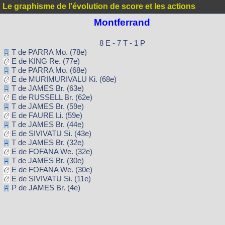
Le graphisme de l'évolution de score et les actions
Montferrand
8 E - 7 T - 1 P
T de PARRA Mo. (78e)
E de KING Re. (77e)
T de PARRA Mo. (68e)
E de MURIMURIVALU Ki. (68e)
T de JAMES Br. (63e)
E de RUSSELL Br. (62e)
T de JAMES Br. (59e)
E de FAURE Li. (59e)
T de JAMES Br. (44e)
E de SIVIVATU Si. (43e)
T de JAMES Br. (32e)
E de FOFANA We. (32e)
T de JAMES Br. (30e)
E de FOFANA We. (30e)
E de SIVIVATU Si. (11e)
P de JAMES Br. (4e)