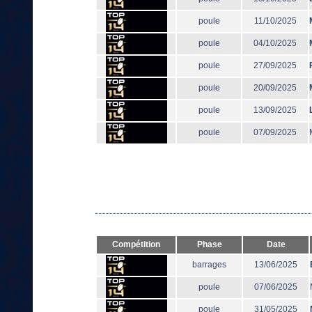
poule
11/10/2025
poule
04/10/2025
poule
27/09/2025
poule
20/09/2025
poule
13/09/2025
poule
07/09/2025
Compétition
Phase
Date
barrages
13/06/2025
poule
07/06/2025
poule
31/05/2025