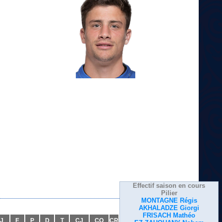
Effectif saison en cours
Pilier
MONTAGNE Régis
AKHALADZE Giorgi
FRISACH Mathéo
J
E
P
D
T
CJ
CO
CR