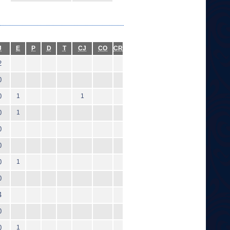
J
E
P
D
T
CJ
CO
CR
2
0
0
1
1
0
1
0
0
0
1
0
4
0
0
1