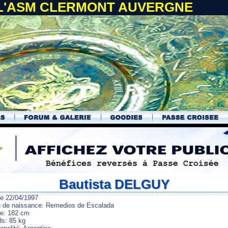
 L'ASM CLERMONT AUVERGNE
Bautista DELGUY
le 22/04/1997
u de naissance: Remedios de Escalada
lle: 182 cm
ds: 85 kg