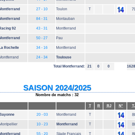
Montferrand
27 - 10
Toulon
T
7
Montferrand
84 - 31
Montauban
Racing 92
43 - 31
Montferrand
Montferrand
50 - 27
Pau
La Rochelle
34 - 16
Montferrand
Montferrand
24 - 34
Toulouse
Total Montferrand:
21
0
0
162
SAISON 2024/2025
Nombre de matchs : 32
T
R
RJ
N°
T
Bayonne
20 - 03
Montferrand
T
8
Montpellier
10 - 23
Montferrand
T
8
Montferrand
55 - 20
Stade Français
T
8