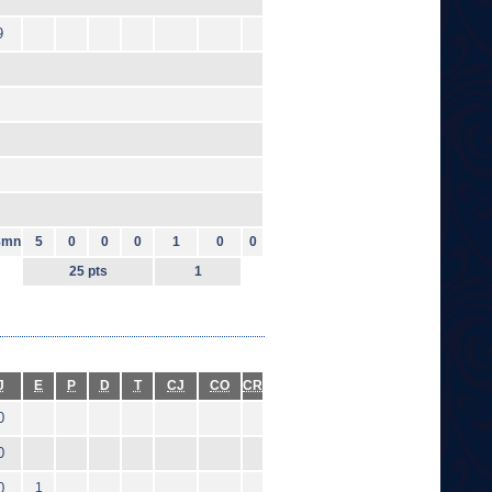
9
8mn
5
0
0
0
1
0
0
25 pts
1
J
E
P
D
T
CJ
CO
CR
0
0
0
1