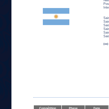
Nati
Post
Inte
Sai
Sai
Sai
Sai
Sai
Sai
(xx)
Compétition
Phase
Date