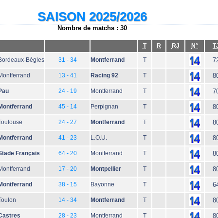
SAISON 2025/2026
Nombre de matchs : 30
T
R
RJ
N°
T
Bordeaux-Bègles
31 - 34
Montferrand
T
7
Montferrand
13 - 41
Racing 92
T
8
Pau
24 - 19
Montferrand
T
7
Montferrand
45 - 14
Perpignan
T
8
Toulouse
24 - 27
Montferrand
T
8
Montferrand
41 - 23
L.O.U.
T
8
Stade Français
64 - 20
Montferrand
T
8
Montferrand
17 - 20
Montpellier
T
8
Montferrand
38 - 15
Bayonne
T
6
Toulon
14 - 34
Montferrand
T
8
Castres
28 - 23
Montferrand
T
8