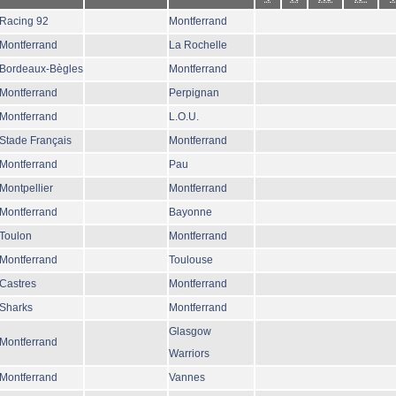
Racing 92
Montferrand
Montferrand
La Rochelle
Bordeaux-Bègles
Montferrand
Montferrand
Perpignan
Montferrand
L.O.U.
Stade Français
Montferrand
Montferrand
Pau
Montpellier
Montferrand
Montferrand
Bayonne
Toulon
Montferrand
Montferrand
Toulouse
Castres
Montferrand
Sharks
Montferrand
Glasgow
Montferrand
Warriors
Montferrand
Vannes