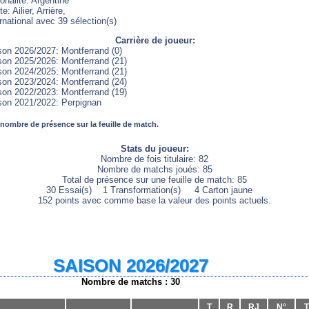
onalité: Argentine
e: Ailier, Arrière,
rnational avec 39 sélection(s)
Carrière de joueur:
son 2026/2027: Montferrand (0)
son 2025/2026: Montferrand (21)
son 2024/2025: Montferrand (21)
son 2023/2024: Montferrand (24)
son 2022/2023: Montferrand (19)
son 2021/2022: Perpignan
 nombre de présence sur la feuille de match.
Stats du joueur:
Nombre de fois titulaire: 82
Nombre de matchs joués: 85
Total de présence sur une feuille de match: 85
30 Essai(s) 1 Transformation(s) 4 Carton jaune
152 points avec comme base la valeur des points actuels.
SAISON 2026/2027
Nombre de matchs : 30
T
R
RJ
N°
T