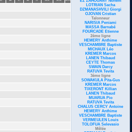
EZ ZAHOUANY Nohem
LOTRIAN Sacha
DZMANASHVILI Giorgi
OJOVAN Cristian
Talonneur
NARISIA Peniami
MASSA Barnabé
FOURCADE Etienne
2ème ligne
HEMERY Anthime
VESCHAMBRE Baptiste
MICHAUX Léo
KREMER Marcos
LANEN Thibaud
CEYTE Thomas
SWAIN Darcy
RATUVA Tevita
3ème ligne
SOWAKULA Pita-Gus
KREMER Marcos
TIXERONT Killian
LANEN Thibaud
MUARUA Pio
RATUVA Tevita
CHALUS CERCY Antoine
HEMERY Anthime
VESCHAMBRE Baptiste
VERMEULEN Louis
TOLOFUA Selevasio
Mêlée