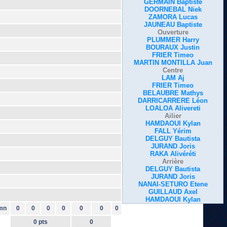
GERMAIN Baptiste
DOORNEBAL Niek
ZAMORA Lucas
JAUNEAU Baptiste
Ouverture
PLUMMER Harry
BOURAUX Justin
FRIER Timeo
MARTIN MONTILLA Juan
Centre
LAM Aj
FRIER Timeo
BELAUBRE Mathys
DARRICARRERE Léon
LOALOA Alivereti
Ailier
HAMDAOUI Kylan
FALL Yérim
DELGUY Bautista
JURAND Joris
RAKA Alivéréti
Arrière
DELGUY Bautista
JURAND Joris
NANAI-SETURO Etene
GUILLAUD Axel
HAMDAOUI Kylan
mn
0
0
0
0
0
0
0
0 pts
0