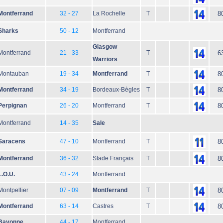
Montferrand
32 - 27
La Rochelle
T
8
Sharks
50 - 12
Montferrand
Glasgow
Montferrand
21 - 33
T
6
Warriors
Montauban
19 - 34
Montferrand
T
8
Montferrand
34 - 19
Bordeaux-Bègles
T
8
Perpignan
26 - 20
Montferrand
T
8
Montferrand
14 - 35
Sale
Saracens
47 - 10
Montferrand
T
8
Montferrand
36 - 32
Stade Français
T
8
L.O.U.
43 - 24
Montferrand
Montpellier
07 - 09
Montferrand
T
8
Montferrand
63 - 14
Castres
T
8
Bayonne
44 - 17
Montferrand