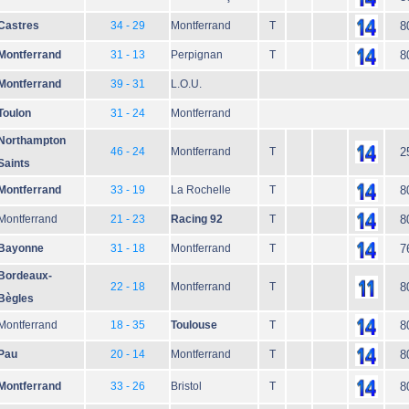
Castres
34 - 29
Montferrand
T
8
Montferrand
31 - 13
Perpignan
T
8
Montferrand
39 - 31
L.O.U.
Toulon
31 - 24
Montferrand
Northampton
46 - 24
Montferrand
T
2
Saints
Montferrand
33 - 19
La Rochelle
T
8
Montferrand
21 - 23
Racing 92
T
8
Bayonne
31 - 18
Montferrand
T
7
Bordeaux-
22 - 18
Montferrand
T
8
Bègles
Montferrand
18 - 35
Toulouse
T
8
Pau
20 - 14
Montferrand
T
8
Montferrand
33 - 26
Bristol
T
8