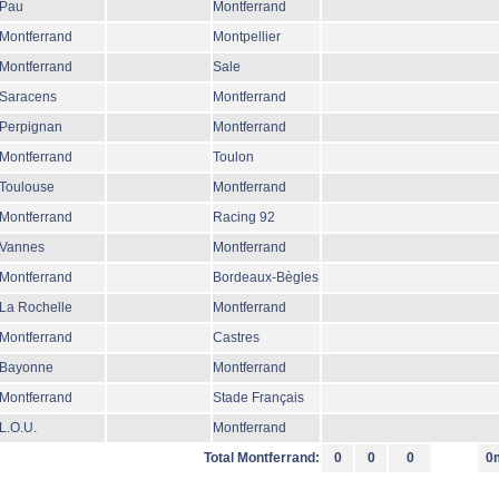
Pau
Montferrand
Montferrand
Montpellier
Montferrand
Sale
Saracens
Montferrand
Perpignan
Montferrand
Montferrand
Toulon
Toulouse
Montferrand
Montferrand
Racing 92
Vannes
Montferrand
Montferrand
Bordeaux-Bègles
La Rochelle
Montferrand
Montferrand
Castres
Bayonne
Montferrand
Montferrand
Stade Français
L.O.U.
Montferrand
Total Montferrand:
0
0
0
0