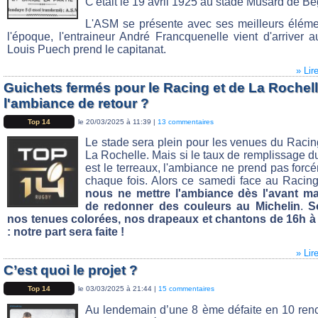
C'était le 19 avril 1925 au stade Musard de Bè
L'ASM se présente avec ses meilleurs élém
l'époque, l'entraineur André Francquenelle vient d'arriver a
Louis Puech prend le capitanat.
» Lir
Guichets fermés pour le Racing et de La Rochell
l'ambiance de retour ?
Top 14
le 20/03/2025 à 11:39 |
13 commentaires
Le stade sera plein pour les venues du Racin
La Rochelle. Mais si le taux de remplissage d
est le terreaux, l'ambiance ne prend pas forc
chaque fois. Alors ce samedi face au Raci
nous ne mettre l'ambiance dès l'avant ma
de redonner des couleurs au Michelin
.
S
nos tenues colorées, nos drapeaux et chantons de 16h à
: notre part sera faite !
» Lir
C’est quoi le projet ?
Top 14
le 03/03/2025 à 21:44 |
15 commentaires
Au lendemain d’une 8 ème défaite en 10 ren