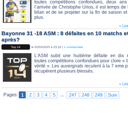
toutes compétitions confondues, deux ans
l’arrivée de Christophe Urios, il est temps de f
bilan et de se projeter sur la fin de saison 
plus.
» Lir
Bayonne 31 -18 ASM : 8 défaites en 10 matchs e
après?
Top 14
le 02/03/2025 à 23:16 |
1 commentaire
L’ASM subit une huitième défaite en dix 
toutes compétitions confondues pour clore « 
vérité ». Les auvergnats reculent à la 7 eme p
récupèrent plusieurs blessés.
» Lir
Pages:
1
2
3
4
5
...
247
248
249
Suiv