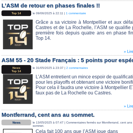
L’ASM de retour en phases finales !!
Top 14
le 09/06/2025 à 22:11 |
1 commentaire
Grâce a sa victoire à Montpellier et aux défa
Castres et de La Rochelle, l’ASM se qualifie 
première fois depuis quatre ans en phase fi
Top 14.
» Lir
ASM 55 - 20 Stade Français : 5 points pour espé
News
le 31/05/2025 à 23:37 |
2 commentaires
Top 14
L’ASM entretient un mince espoir de qualificat
pour les playoffs et obtenant une victoire bonif
Pour cela il faudra une victoire à Montpellier 
faux pas de La Rochelle ou Castres.
» Lir
Montferrand, cent ans au sommet.
News
le 13/05/2025 à 07:47 |
Commentaires fermés
sur Montferrand, cent ans
sommet.
Cela fait 100 ans que l’ASM joue dans