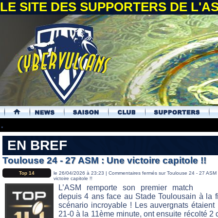
LE SITE DES SUPPORTERS DE L'
.
EN BREF
Toulouse 24 - 27 ASM : Une victoire capitole !!
Top 14
le 26/04/2026 à 23:23 |
Commentaires fermés
sur Toulouse 24 - 27 ASM 
victoire capitole !!
L’ASM remporte son premier match
depuis 4 ans face au Stade Toulousain à la f
scénario incroyable ! Les auvergnats étaien
21-0 à la 11ème minute, ont ensuite récolté 2 