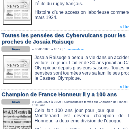
l’élite du rugby français.
Histoire d’une accession laborieuse comme
mars 1924.
» Lir
Toutes les pensées des Cybervulcans pour les
proches de Josaia Raisuqe
News
le 08/05/2025 à 18:12 |
1 commentaire
Josaia Raisuqe a perdu la vie dans un accide
voiture, ce jeudi. L'ailier de 30 ans jouait au C
Olympique depuis plusieurs saisons. Toutes n
pensées sont tournées vers sa famille ses pro
le Castres Olympique.
» Lir
Champion de France Honneur il y a 100 ans
News
le 19/04/2025 à 08:26 |
Commentaires fermés
sur Champion de France Ho
a 100 ans
Cela fait 100 ans jour pour jour que
Montferrand est devenu champion de 
Honneur, la deuxième division de l'époque.