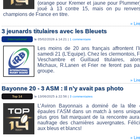
(orange pour Kremer et jaune pour Plummer
joué à 13 contre 15, mais on pu renvers
champions de France en titre.
» Lir
3 jeunards titulaires avec les Bleuets
International
le 05/02/2026 à 14:21 |
1 commentaire
Les moins de 20 ans français affrontent l'I
samedi 21 (L'Equipe). Chez les clermontois, F
Veschambre et Guillaud titulaires, alo
Michaux, R.Lanen et Frier ne feront pas pa
groupe.
» Lir
Bayonne 20 - 3 ASM : Il n’y avait pas photo
Top 14
le 13/06/2025 à 22:56 |
3 commentaires
L’Aviron Bayonnais a dominé de la tête 
épaules l’ASM dans un match à sens unique
plus gros fait marquant de la rencontre aura
naufrage des charnières auvergnates. Félici
aux bleus et blancs!
» Lir