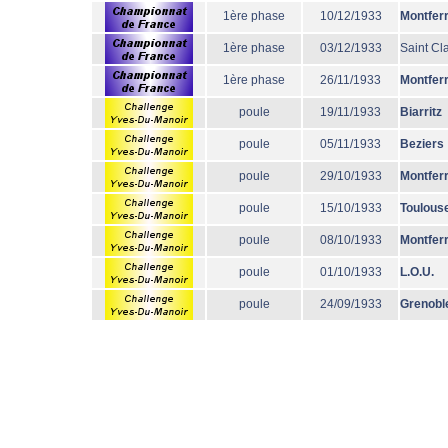
1ère phase
10/12/1933
Montfer
1ère phase
03/12/1933
Saint Cl
1ère phase
26/11/1933
Montfer
poule
19/11/1933
Biarritz
poule
05/11/1933
Beziers
poule
29/10/1933
Montfer
poule
15/10/1933
Toulous
poule
08/10/1933
Montfer
poule
01/10/1933
L.O.U.
poule
24/09/1933
Grenobl