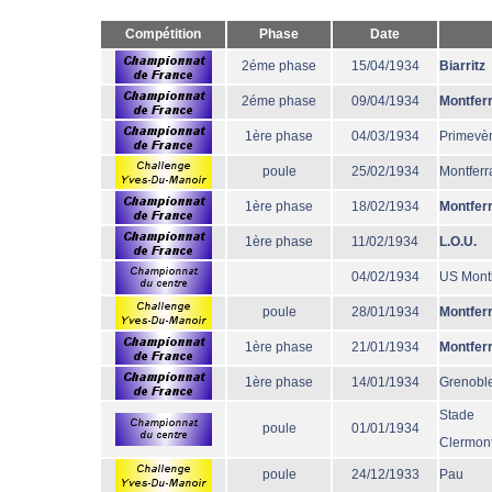
Compétition
Phase
Date
2éme phase
15/04/1934
Biarritz
2éme phase
09/04/1934
Montfer
1ère phase
04/03/1934
Primevè
poule
25/02/1934
Montferr
1ère phase
18/02/1934
Montfer
1ère phase
11/02/1934
L.O.U.
04/02/1934
US Mont
poule
28/01/1934
Montfer
1ère phase
21/01/1934
Montfer
1ère phase
14/01/1934
Grenobl
Stade
poule
01/01/1934
Clermont
poule
24/12/1933
Pau