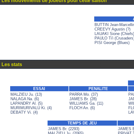
Les mouvements de joueurs pour cette saison
BUTTIN Jean-Marcellin
CREEVY Agustin (?)
LAUAKI Sione (Chiefs
PAULO Ti'i (Crusaders
PISI George (Blues)
Les stats
ESSAI
PENALITE
MALZIEU Ju. (13)
PARRA Mo. (37)
PA
NALAGA Na. (6)
JAMES Br. (28)
JAM
LAPANDRY Al. (5)
WILLIAMS Ga. (11)
WI
MURIMURIVALU Ki. (4)
FLOCH An. (6)
FL
DEBATY Vi. (4)
LAV
TEMPS DE JEU
JAMES Br. (2293)
JAMES Br
MALZIEU Ju. (2065)
PRIVAT T