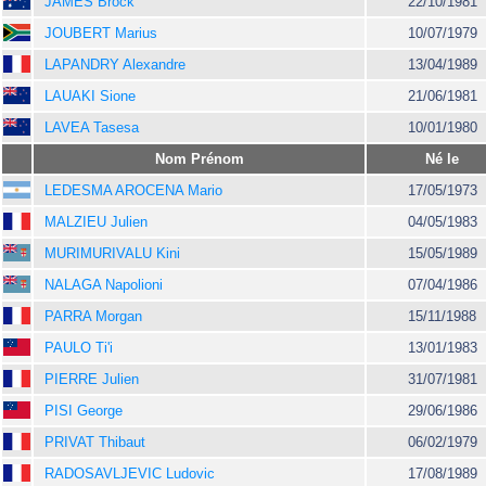
JAMES Brock
22/10/1981
JOUBERT Marius
10/07/1979
LAPANDRY Alexandre
13/04/1989
LAUAKI Sione
21/06/1981
LAVEA Tasesa
10/01/1980
Nom Prénom
Né le
LEDESMA AROCENA Mario
17/05/1973
MALZIEU Julien
04/05/1983
MURIMURIVALU Kini
15/05/1989
NALAGA Napolioni
07/04/1986
PARRA Morgan
15/11/1988
PAULO Ti'i
13/01/1983
PIERRE Julien
31/07/1981
PISI George
29/06/1986
PRIVAT Thibaut
06/02/1979
RADOSAVLJEVIC Ludovic
17/08/1989