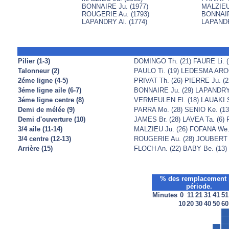
BONNAIRE Ju. (1977)
MALZIEU 
ROUGERIE Au. (1793)
BONNAIR
LAPANDRY Al. (1774)
LAPANDRY
Pilier (1-3)
DOMINGO Th. (21) FAURE Li. (
Talonneur (2)
PAULO Ti. (19) LEDESMA ARO
2éme ligne (4-5)
PRIVAT Th. (26) PIERRE Ju. (
3éme ligne aile (6-7)
BONNAIRE Ju. (29) LAPANDRY A
3éme ligne centre (8)
VERMEULEN El. (18) LAUAKI Si
Demi de mélée (9)
PARRA Mo. (28) SENIO Ke. (1
Demi d'ouverture (10)
JAMES Br. (28) LAVEA Ta. (6) 
3/4 aile (11-14)
MALZIEU Ju. (26) FOFANA We. 
3/4 centre (12-13)
ROUGERIE Au. (28) JOUBERT Ma
Arrière (15)
FLOCH An. (22) BABY Be. (13) B
% des remplacement 
période.
Minutes
0
11
21
31
41
51
10
20
30
40
50
60