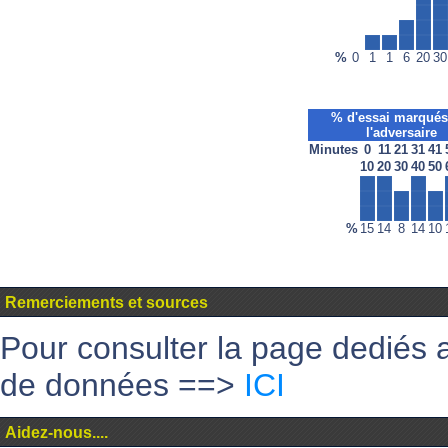
%
0
1
1
6
20
30
% d'essai marqués
l'adversaire
Minutes
0
11
21
31
41
10
20
30
40
50
%
15
14
8
14
10
Remerciements et sources
Pour consulter la page dediés 
de données ==>
ICI
Aidez-nous....