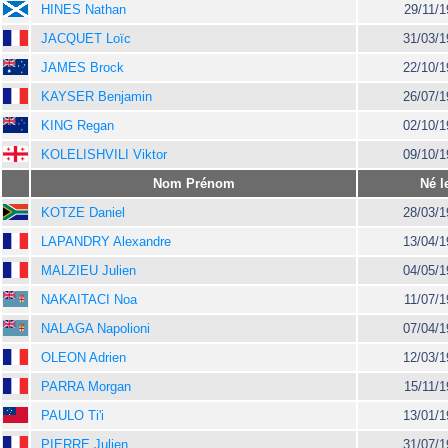
HINES Nathan
29/11/1
JACQUET Loïc
31/03/1
JAMES Brock
22/10/1
KAYSER Benjamin
26/07/1
KING Regan
02/10/1
KOLELISHVILI Viktor
09/10/1
Nom Prénom
Né l
KOTZE Daniel
28/03/1
LAPANDRY Alexandre
13/04/1
MALZIEU Julien
04/05/1
NAKAITACI Noa
11/07/1
NALAGA Napolioni
07/04/1
OLEON Adrien
12/03/1
PARRA Morgan
15/11/1
PAULO Ti'i
13/01/1
PIERRE Julien
31/07/1