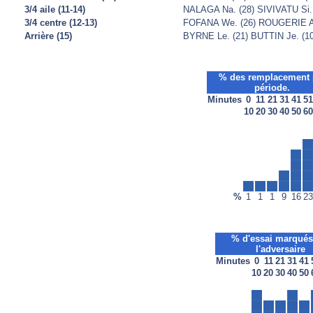
3/4 aile (11-14)
NALAGA Na. (28) SIVIVATU Si.
3/4 centre (12-13)
FOFANA We. (26) ROUGERIE Au.
Arrière (15)
BYRNE Le. (21) BUTTIN Je. (10
% des remplacement 
période.
Minutes
0
11
21
31
41
51
10
20
30
40
50
60
%
1
1
1
9
16
23
% d'essai marqués
l'adversaire
Minutes
0
11
21
31
41
10
20
30
40
50