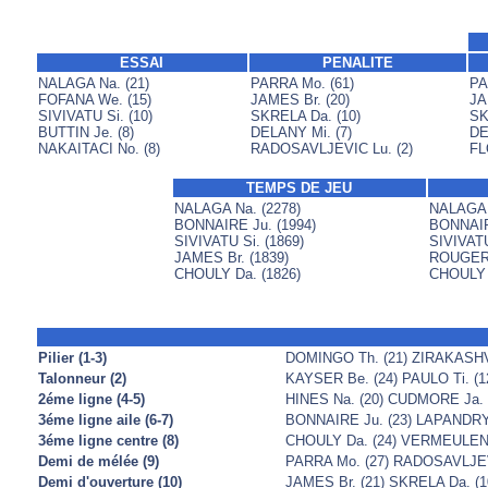
ESSAI
PENALITE
NALAGA Na. (21)
PARRA Mo. (61)
PA
FOFANA We. (15)
JAMES Br. (20)
JA
SIVIVATU Si. (10)
SKRELA Da. (10)
SK
BUTTIN Je. (8)
DELANY Mi. (7)
DE
NAKAITACI No. (8)
RADOSAVLJEVIC Lu. (2)
FL
TEMPS DE JEU
NALAGA Na. (2278)
NALAGA N
BONNAIRE Ju. (1994)
BONNAIR
SIVIVATU Si. (1869)
SIVIVATU
JAMES Br. (1839)
ROUGERI
CHOULY Da. (1826)
CHOULY D
Pilier (1-3)
DOMINGO Th. (21) ZIRAKASHVIL
Talonneur (2)
KAYSER Be. (24) PAULO Ti. (1
2éme ligne (4-5)
HINES Na. (20) CUDMORE Ja. (
3éme ligne aile (6-7)
BONNAIRE Ju. (23) LAPANDRY 
3éme ligne centre (8)
CHOULY Da. (24) VERMEULEN E
Demi de mélée (9)
PARRA Mo. (27) RADOSAVLJEVI
Demi d'ouverture (10)
JAMES Br. (21) SKRELA Da. (1