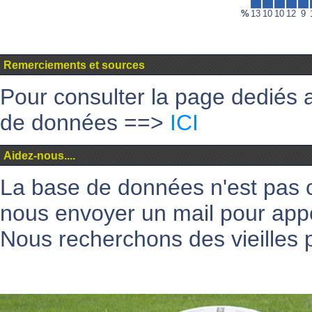
%
13
10
10
12
9
Remerciements et sources
Pour consulter la page dediés 
de données ==>
ICI
Aidez-nous....
La base de données n'est pas 
nous envoyer un mail pour appo
Nous recherchons des vieilles p