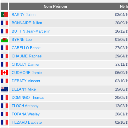
Nom Prénom
Né l
BARDY Julien
03/04/1
BONNAIRE Julien
20/09/1
BUTTIN Jean-Marcellin
16/12/1
BYRNE Lee
01/06/1
CABELLO Benoit
27/02/1
CHAUME Raphaël
29/04/1
CHOULY Damien
27/11/1
CUDMORE Jamie
06/09/1
DEBATY Vincent
02/10/1
DELANY Mike
15/06/1
DOMINGO Thomas
20/08/1
FLOCH Anthony
12/02/1
FOFANA Wesley
20/01/1
HEZARD Baptiste
02/10/1