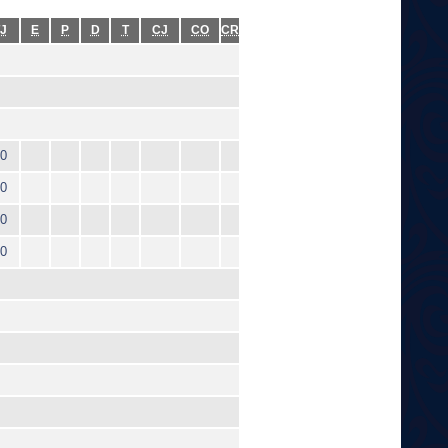
J
E
P
D
T
CJ
CO
CR
0
0
0
0