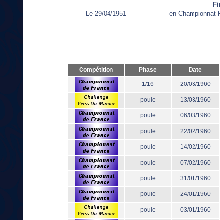
Fi
Le 29/04/1951
en Championnat R
Compétition
Phase
Date
1/16
20/03/1960
poule
13/03/1960
poule
06/03/1960
poule
22/02/1960
poule
14/02/1960
poule
07/02/1960
poule
31/01/1960
poule
24/01/1960
poule
03/01/1960