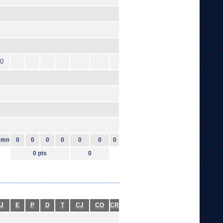
0
0mn
0
0
0
0
0
0
0
0 pts
0
J
E
P
D
T
CJ
CO
CR