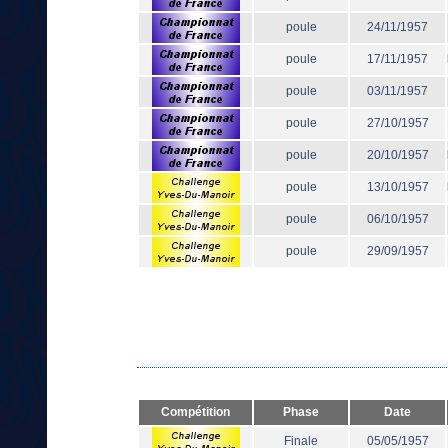
poule
24/11/1957
poule
17/11/1957
poule
03/11/1957
poule
27/10/1957
poule
20/10/1957
poule
13/10/1957
poule
06/10/1957
poule
29/09/1957
Compétition
Phase
Date
Finale
05/05/1957