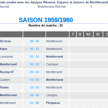
nale jouées avec les équipes Réserve, Espoirs et Juniors de Montferrand
eichel
Montferrand Reichel
3
SAISON 1959/1960
Nombre de matchs : 21
T
R
RJ
N°
T
Tyrosse
08 - 06
Montferrand
Agen
30 - 13
Montferrand
Lavelanet
03 - 14
Montferrand
Montferrand
06 - 00
Carmaux
Racing CF
09 - 00
Montferrand
Castres
03 - 06
Montferrand
Toulon
16 - 03
Montferrand
Montferrand
16 - 00
Limoges
Montferrand
03 - 06
Périgueux