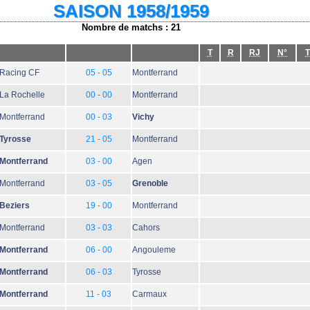
SAISON 1958/1959
Nombre de matchs : 21
T
R
RJ
N°
T
Racing CF
05 - 05
Montferrand
La Rochelle
00 - 00
Montferrand
Montferrand
00 - 03
Vichy
Tyrosse
21 - 05
Montferrand
Montferrand
03 - 00
Agen
Montferrand
03 - 05
Grenoble
Beziers
19 - 00
Montferrand
Montferrand
03 - 03
Cahors
Montferrand
06 - 00
Angouleme
Montferrand
06 - 03
Tyrosse
Montferrand
11 - 03
Carmaux