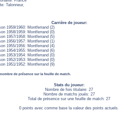
onalité: France
te: Talonneur,
Carrière de joueur:
son 1959/1960: Montferrand (2)
son 1958/1959: Montferrand (0)
son 1957/1958: Montferrand (5)
son 1956/1957: Montferrand (1)
son 1955/1956: Montferrand (4)
son 1954/1955: Montferrand (6)
son 1953/1954: Montferrand (0)
son 1952/1953: Montferrand (0)
son 1951/1952: Montferrand (9)
 nombre de présence sur la feuille de match.
Stats du joueur:
Nombre de fois titulaire: 27
Nombre de matchs joués: 27
Total de présence sur une feuille de match: 27
0 points avec comme base la valeur des points actuels.