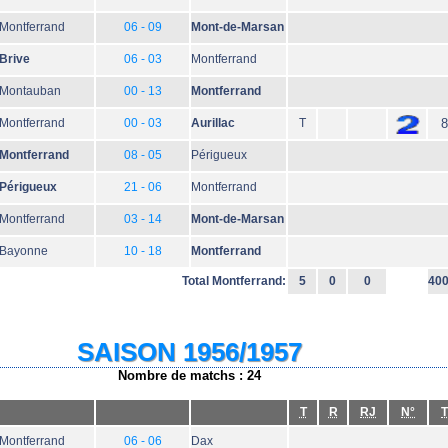
Montferrand
06 - 09
Mont-de-Marsan
Brive
06 - 03
Montferrand
Montauban
00 - 13
Montferrand
Montferrand
00 - 03
Aurillac
T
8
Montferrand
08 - 05
Périgueux
Périgueux
21 - 06
Montferrand
Montferrand
03 - 14
Mont-de-Marsan
Bayonne
10 - 18
Montferrand
Total Montferrand:
5
0
0
40
SAISON 1956/1957
Nombre de matchs : 24
T
R
RJ
N°
T
Montferrand
06 - 06
Dax