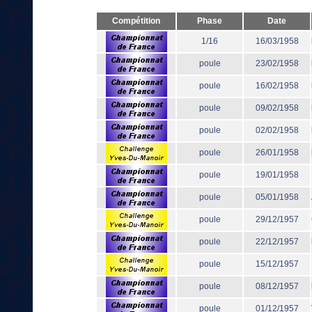
Compétition
Phase
Date
1/16
16/03/1958
poule
23/02/1958
poule
16/02/1958
poule
09/02/1958
poule
02/02/1958
poule
26/01/1958
poule
19/01/1958
poule
05/01/1958
poule
29/12/1957
poule
22/12/1957
poule
15/12/1957
poule
08/12/1957
poule
01/12/1957