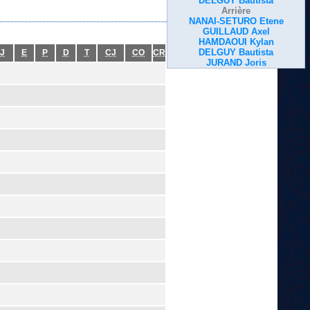
DELGUY Bautista
Arrière
NANAI-SETURO Etene
GUILLAUD Axel
HAMDAOUI Kylan
DELGUY Bautista
J
E
P
D
T
CJ
CO
CR
JURAND Joris