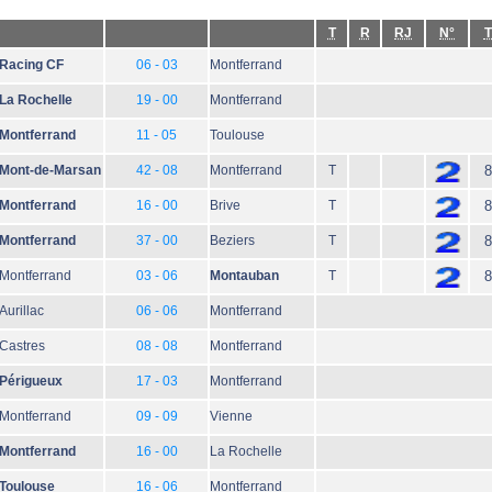
T
R
RJ
N°
T
Racing CF
06 - 03
Montferrand
La Rochelle
19 - 00
Montferrand
Montferrand
11 - 05
Toulouse
Mont-de-Marsan
42 - 08
Montferrand
T
8
Montferrand
16 - 00
Brive
T
8
Montferrand
37 - 00
Beziers
T
8
Montferrand
03 - 06
Montauban
T
8
Aurillac
06 - 06
Montferrand
Castres
08 - 08
Montferrand
Périgueux
17 - 03
Montferrand
Montferrand
09 - 09
Vienne
Montferrand
16 - 00
La Rochelle
Toulouse
16 - 06
Montferrand