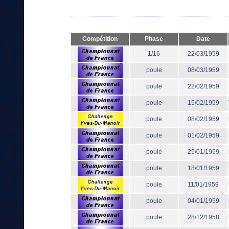
Compétition
Phase
Date
1/16
22/03/1959
poule
08/03/1959
poule
22/02/1959
poule
15/02/1959
poule
08/02/1959
poule
01/02/1959
poule
25/01/1959
poule
18/01/1959
poule
11/01/1959
poule
04/01/1959
poule
28/12/1958