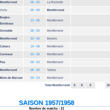
Montferrand
08 - 00
La Rochelle
Vichy
00 - 08
Montferrand
Begles-
13 - 06
Montferrand
Bordeaux
Grenoble
08 - 05
Montferrand
Montferrand
03 - 00
Beziers
Cahors
19 - 08
Montferrand
Carmaux
03 - 00
Montferrand
Pau
09 - 03
Montferrand
Montferrand
06 - 00
Tarbes
Mont-de-Marsan
59 - 03
Montferrand
Total Montferrand:
0
0
0
0
SAISON 1957/1958
Nombre de matchs : 21