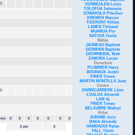
0
VERMEULEN Louis
TOLOFUA Selevasio
SOWAKULA Pita-Gus
KREMER Marcos
TIXERONT Killian
LANEN Thibaud
MUARUA Pio
RATUVA Tevita
Mêlée
JAUNEAU Baptiste
GERMAIN Baptiste
DOORNEBAL Niek
ZAMORA Lucas
Ouverture
PLUMMER Harry
BOURAUX Justin
FRIER Timeo
MARTIN MONTILLA Juan
Centre
DARRICARRERE Léon
0
LOALOA Alivereti
LAM Aj
FRIER Timeo
BELAUBRE Mathys
Ailier
JURAND Joris
0mn
0
0
0
0
0
0
0
RAKA Alivéréti
HAMDAOUI Kylan
0 pts
0
FALL Yérim