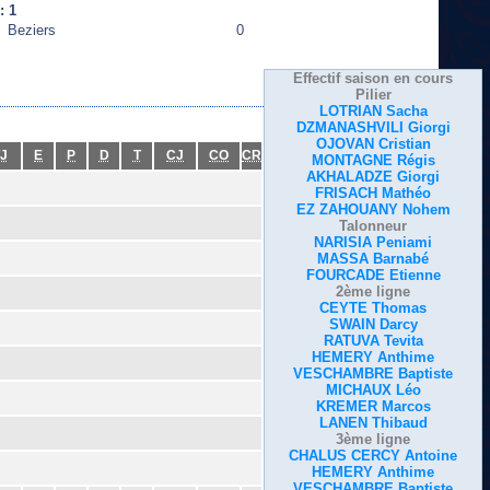
: 1
Beziers
0
Effectif saison en cours
Pilier
LOTRIAN Sacha
DZMANASHVILI Giorgi
OJOVAN Cristian
J
E
P
D
T
CJ
CO
CR
MONTAGNE Régis
AKHALADZE Giorgi
FRISACH Mathéo
EZ ZAHOUANY Nohem
Talonneur
NARISIA Peniami
MASSA Barnabé
FOURCADE Etienne
2ème ligne
CEYTE Thomas
SWAIN Darcy
RATUVA Tevita
HEMERY Anthime
VESCHAMBRE Baptiste
MICHAUX Léo
KREMER Marcos
LANEN Thibaud
3ème ligne
CHALUS CERCY Antoine
HEMERY Anthime
VESCHAMBRE Baptiste