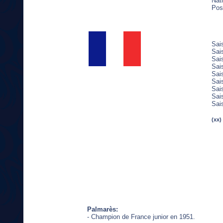
Nati
Pos
Sai
Sai
Sai
Sai
Sai
Sai
Sai
Sai
Sai
(xx)
Palmarès:
- Champion de France junior en 1951.