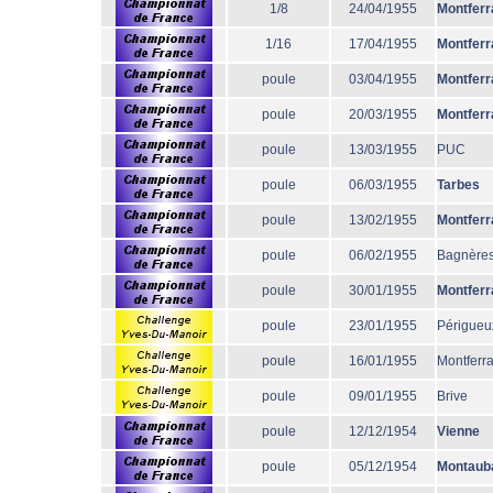
1/8
24/04/1955
Montferr
1/16
17/04/1955
Montferr
poule
03/04/1955
Montferr
poule
20/03/1955
Montferr
poule
13/03/1955
PUC
poule
06/03/1955
Tarbes
poule
13/02/1955
Montferr
poule
06/02/1955
Bagnère
poule
30/01/1955
Montferr
poule
23/01/1955
Périgueu
poule
16/01/1955
Montferr
poule
09/01/1955
Brive
poule
12/12/1954
Vienne
poule
05/12/1954
Montaub