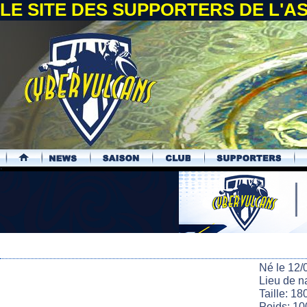
LE SITE DES SUPPORTERS DE L'
.
Né le 12/
Lieu de n
Taille: 18
Poids: 10