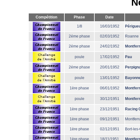
N
Compétition
Phase
Date
1/8
16/03/1952
Périgue
2éme phase
02/03/1952
Roanne
2éme phase
24/02/1952
Montfer
poule
17/02/1952
Pau
2éme phase
20/01/1952
Perpign
poule
13/01/1952
Bayonn
1ère phase
06/01/1952
Montfer
poule
30/12/1951
Montfer
1ère phase
23/12/1951
Racing 
1ère phase
09/12/1951
Montferr
1ère phase
02/12/1951
Bort-les
1ère phase
18/11/1951
Montfer