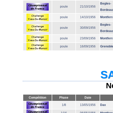
Begles-
poule
21/10/1956
Bordeau
poule
14/10/1956
Montferr
Begles-
poule
30/09/1956
Bordeau
poule
23/09/1956
Montferr
poule
16/09/1956
Grenobl
SA
N
Compétition
Phase
Date
1/8
13/05/1956
Dax