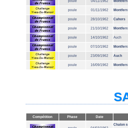
poule
04/11/1962
Montferr
poule
01/11/1962
Montferr
poule
28/10/1962
Cahors
poule
21/10/1962
Montferr
poule
14/10/1962
Auch
poule
07/10/1962
Montferr
poule
23/09/1962
Auch
poule
16/09/1962
Montferr
SA
Compétition
Phase
Date
Chalon s