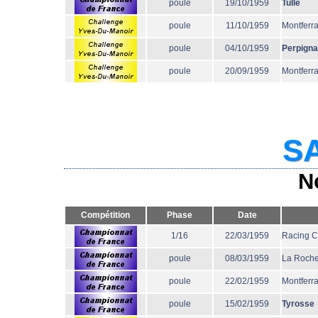
poule
19/10/1959
Tulle
poule
11/10/1959
Montferr
poule
04/10/1959
Perpign
poule
20/09/1959
Montferr
SA
N
Compétition
Phase
Date
1/16
22/03/1959
Racing 
poule
08/03/1959
La Roche
poule
22/02/1959
Montferr
poule
15/02/1959
Tyrosse