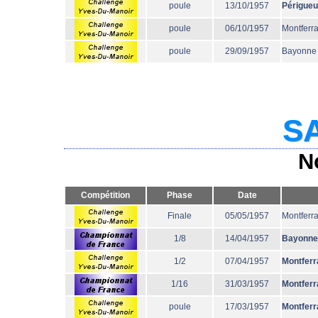
poule
13/10/1957
Périgue
poule
06/10/1957
Montferr
poule
29/09/1957
Bayonne
SA
N
Compétition
Phase
Date
Finale
05/05/1957
Montferr
1/8
14/04/1957
Bayonne
1/2
07/04/1957
Montferr
1/16
31/03/1957
Montferr
poule
17/03/1957
Montferr