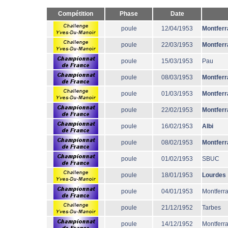
Compétition
Phase
Date
poule
12/04/1953
Montferr
poule
22/03/1953
Montferr
poule
15/03/1953
Pau
poule
08/03/1953
Montferr
poule
01/03/1953
Montferr
poule
22/02/1953
Montferr
poule
16/02/1953
Albi
poule
08/02/1953
Montferr
poule
01/02/1953
SBUC
poule
18/01/1953
Lourdes
poule
04/01/1953
Montferr
poule
21/12/1952
Tarbes
poule
14/12/1952
Montferr