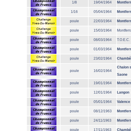
1/8
19/04/1964
Montfer
1/16
05/04/1964
Montfer
poule
22/03/1964
Montfer
poule
15/03/1964
Montferr
poule
08/03/1964
T.O.E.C.
poule
01/03/1964
Montfer
poule
23/02/1964
Chambé
Chalon 
poule
16/02/1964
Saone
poule
19/01/1964
Montfer
poule
12/01/1964
Langon
poule
05/01/1964
Valence
poule
08/12/1963
Montfer
poule
24/11/1963
Montfer
poule
17/11/1963
Chambé