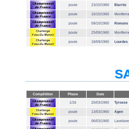
poule
23/10/1960
Biarritz
poule
16/10/1960
Montferr
poule
09/10/1960
Romans
poule
25/09/1960
Montferr
poule
18/09/1960
Lourdes
SA
Compétition
Phase
Date
1/16
20/03/1960
Tyrosse
poule
13/03/1960
Agen
poule
06/03/1960
Lavelane