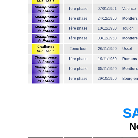
1ère phase
07/01/1951
Valence
1ère phase
24/12/1950
Montferr
1ère phase
10/12/1950
Toulon
1ère phase
03/12/1950
Montferr
2éme tour
26/11/1950
Ussel
1ère phase
19/11/1950
Romans
1ère phase
05/11/1950
Montferr
1ère phase
29/10/1950
Bourg-en
SA
N