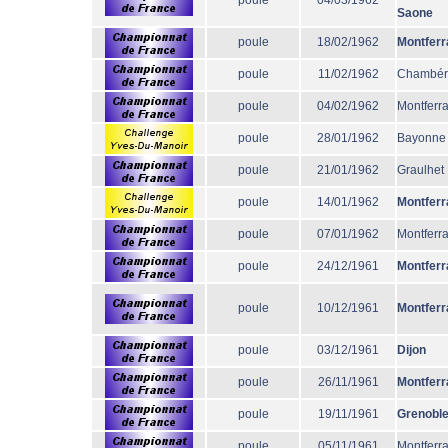
poule
04/03/1962
Saone
poule
18/02/1962
Montferr
poule
11/02/1962
Chambér
poule
04/02/1962
Montferr
poule
28/01/1962
Bayonne
poule
21/01/1962
Graulhet
poule
14/01/1962
Montferr
poule
07/01/1962
Montferr
poule
24/12/1961
Montferr
poule
10/12/1961
Montferr
poule
03/12/1961
Dijon
poule
26/11/1961
Montferr
poule
19/11/1961
Grenobl
poule
05/11/1961
Montferr