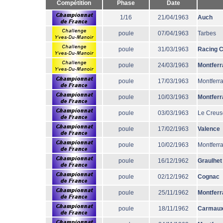
Compétition
Phase
Date
1/16
21/04/1963
Auch
poule
07/04/1963
Tarbes
poule
31/03/1963
Racing 
poule
24/03/1963
Montferr
poule
17/03/1963
Montferr
poule
10/03/1963
Montferr
poule
03/03/1963
Le Creus
poule
17/02/1963
Valence
poule
10/02/1963
Montferr
poule
16/12/1962
Graulhet
poule
02/12/1962
Cognac
poule
25/11/1962
Montferr
poule
18/11/1962
Carmau