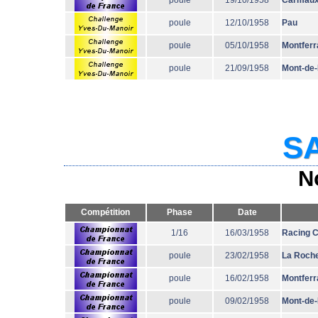
poule
19/10/1958
Carmau
poule
12/10/1958
Pau
poule
05/10/1958
Montferr
poule
21/09/1958
Mont-de
SA
N
Compétition
Phase
Date
1/16
16/03/1958
Racing 
poule
23/02/1958
La Roche
poule
16/02/1958
Montferr
poule
09/02/1958
Mont-de