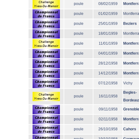
poule
08/02/1959
Montferr
poule
01/02/1959
Montferr
poule
25/01/1959
Beziers
poule
18/01/1959
Montferr
poule
11/01/1959
Montferr
poule
04/01/1959
Montferr
poule
28/12/1958
Montferr
poule
14/12/1958
Montferr
poule
07/12/1958
Vichy
Begles-
poule
16/11/1958
Bordeau
poule
09/11/1958
Grenobl
poule
02/11/1958
Montferr
poule
26/10/1958
Cahors