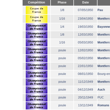
Compétition
Phase
Date
1/8
07/05/1950
Pau
1/16
23/04/1950
Montferr
1/4
19/03/1950
Bayonne
1/8
12/03/1950
Montferr
1/16
05/03/1950
Montferr
poule
12/02/1950
Montferr
poule
05/02/1950
Montferr
poule
22/01/1950
Montferr
poule
08/01/1950
Bourg-en
poule
11/12/1949
Montferr
poule
04/12/1949
Auch
poule
20/11/1949
PUC
poule
13/11/1949
Romans