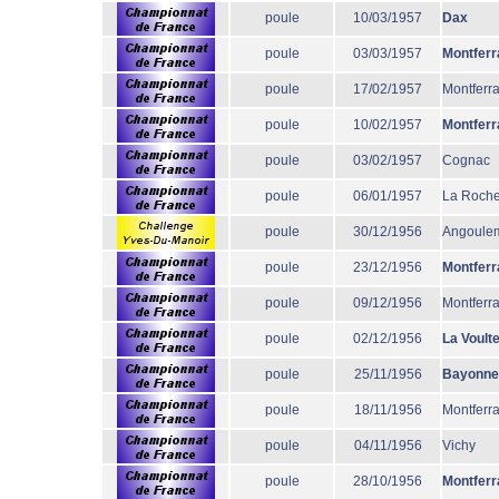
poule
10/03/1957
Dax
poule
03/03/1957
Montferr
poule
17/02/1957
Montferr
poule
10/02/1957
Montferr
poule
03/02/1957
Cognac
poule
06/01/1957
La Roche
poule
30/12/1956
Angoule
poule
23/12/1956
Montferr
poule
09/12/1956
Montferr
poule
02/12/1956
La Voult
poule
25/11/1956
Bayonne
poule
18/11/1956
Montferr
poule
04/11/1956
Vichy
poule
28/10/1956
Montferr