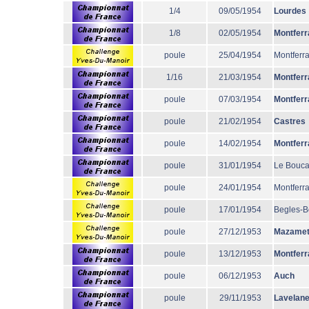
1/4
09/05/1954
Lourdes
1/8
02/05/1954
Montferr
poule
25/04/1954
Montferr
1/16
21/03/1954
Montferr
poule
07/03/1954
Montferr
poule
21/02/1954
Castres
poule
14/02/1954
Montferr
poule
31/01/1954
Le Bouc
poule
24/01/1954
Montferr
poule
17/01/1954
Begles-B
poule
27/12/1953
Mazame
poule
13/12/1953
Montferr
poule
06/12/1953
Auch
poule
29/11/1953
Lavelane