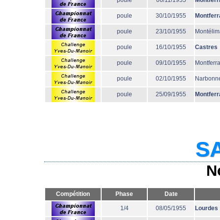
poule
06/11/1955
Montferr
poule
30/10/1955
Montferr
poule
23/10/1955
Montélim
poule
16/10/1955
Castres
poule
09/10/1955
Montferr
poule
02/10/1955
Narbonn
poule
25/09/1955
Montferr
SA
N
Compétition
Phase
Date
1/4
08/05/1955
Lourdes