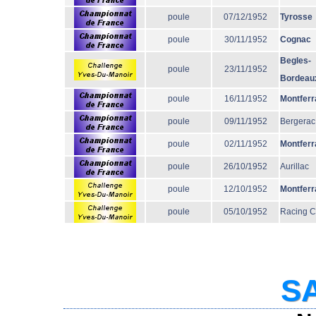
poule
07/12/1952
Tyrosse
poule
30/11/1952
Cognac
Begles-
poule
23/11/1952
Bordeau
poule
16/11/1952
Montferr
poule
09/11/1952
Bergerac
poule
02/11/1952
Montferr
poule
26/10/1952
Aurillac
poule
12/10/1952
Montferr
poule
05/10/1952
Racing 
SA