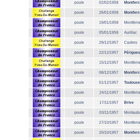
poule
02/02/1958
Montferr
poule
26/01/1958
Montferr
poule
19/01/1958
Montferr
poule
05/01/1958
Aurillac
poule
29/12/1957
Castres
poule
22/12/1957
Périgue
poule
15/12/1957
Montferr
poule
08/12/1957
Montferr
poule
01/12/1957
Toulouse
poule
24/11/1957
Montferr
poule
17/11/1957
Brive
poule
03/11/1957
Montaub
poule
27/10/1957
Montferr
poule
20/10/1957
Montferr