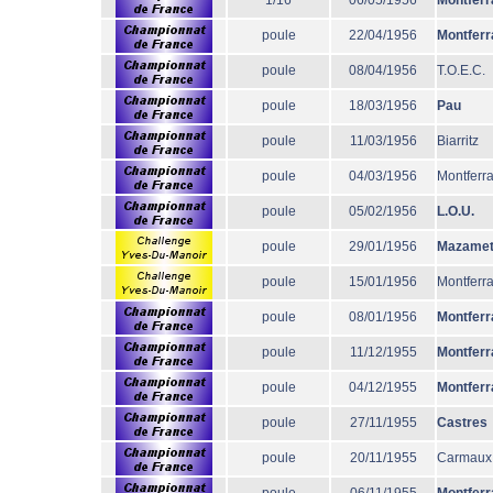
1/16
06/05/1956
Montferr
poule
22/04/1956
Montferr
poule
08/04/1956
T.O.E.C.
poule
18/03/1956
Pau
poule
11/03/1956
Biarritz
poule
04/03/1956
Montferr
poule
05/02/1956
L.O.U.
poule
29/01/1956
Mazame
poule
15/01/1956
Montferr
poule
08/01/1956
Montferr
poule
11/12/1955
Montferr
poule
04/12/1955
Montferr
poule
27/11/1955
Castres
poule
20/11/1955
Carmaux