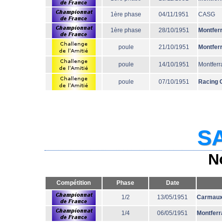
1ère phase
04/11/1951
CASG
1ère phase
28/10/1951
Montfer
poule
21/10/1951
Montfer
poule
14/10/1951
Montferr
poule
07/10/1951
Racing 
SA
N
Compétition
Phase
Date
1/2
13/05/1951
Carmau
1/4
06/05/1951
Montferr