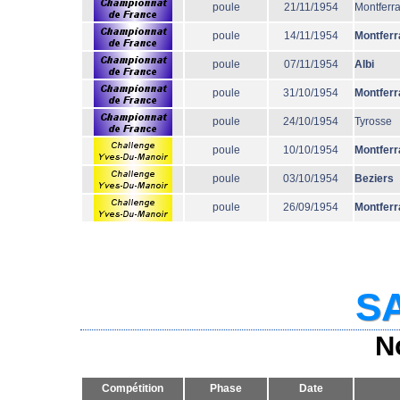
poule
21/11/1954
Montferr
poule
14/11/1954
Montferr
poule
07/11/1954
Albi
poule
31/10/1954
Montferr
poule
24/10/1954
Tyrosse
poule
10/10/1954
Montferr
poule
03/10/1954
Beziers
poule
26/09/1954
Montferr
SA
N
Compétition
Phase
Date