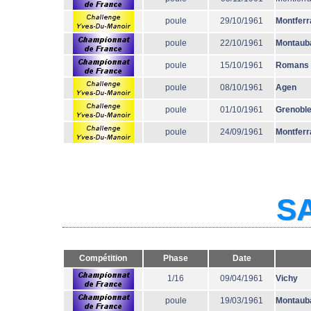
poule
29/10/1961
Montferr
poule
22/10/1961
Montaub
poule
15/10/1961
Romans
poule
08/10/1961
Agen
poule
01/10/1961
Grenobl
poule
24/09/1961
Montferr
SA
Compétition
Phase
Date
1/16
09/04/1961
Vichy
poule
19/03/1961
Montaub