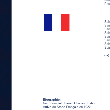
Nati
Post
Sai
Sai
Sai
Sai
Sai
Sai
Sai
Sai
(xx)
Biographie:
Nom complet: Liausu Charles Justin.
Arrive du Stade Français en 1922.