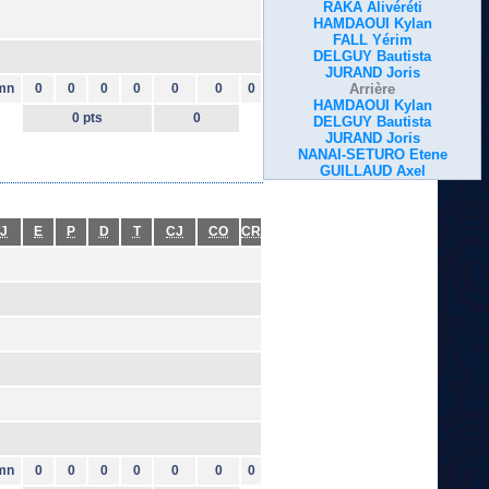
RAKA Alivéréti
HAMDAOUI Kylan
FALL Yérim
DELGUY Bautista
JURAND Joris
mn
0
0
0
0
0
0
0
Arrière
HAMDAOUI Kylan
0 pts
0
DELGUY Bautista
JURAND Joris
NANAI-SETURO Etene
GUILLAUD Axel
J
E
P
D
T
CJ
CO
CR
mn
0
0
0
0
0
0
0