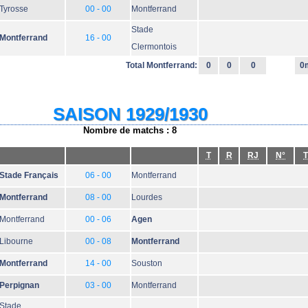
Tyrosse
00 - 00
Montferrand
Stade
Montferrand
16 - 00
Clermontois
Total Montferrand:
0
0
0
0
SAISON 1929/1930
Nombre de matchs : 8
T
R
RJ
N°
T
Stade Français
06 - 00
Montferrand
Montferrand
08 - 00
Lourdes
Montferrand
00 - 06
Agen
Libourne
00 - 08
Montferrand
Montferrand
14 - 00
Souston
Perpignan
03 - 00
Montferrand
Stade