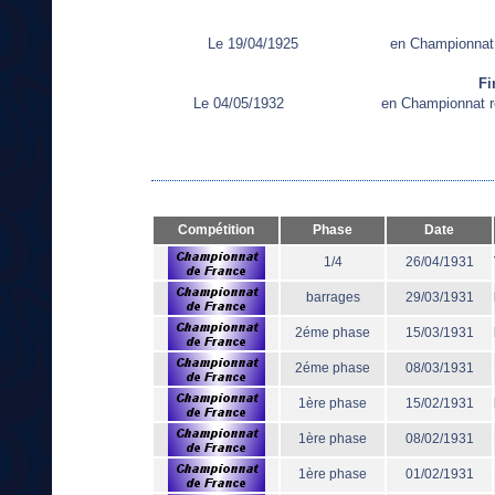
Le 19/04/1925
en Championnat
Fi
Le 04/05/1932
en Championnat r
Compétition
Phase
Date
1/4
26/04/1931
barrages
29/03/1931
2éme phase
15/03/1931
2éme phase
08/03/1931
1ère phase
15/02/1931
1ère phase
08/02/1931
1ère phase
01/02/1931