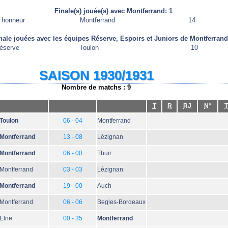
Finale(s) jouée(s) avec Montferrand: 1
 honneur
Montferrand
14
nale jouées avec les équipes Réserve, Espoirs et Juniors de Montferrand
éserve
Toulon
10
SAISON 1930/1931
Nombre de matchs : 9
T
R
RJ
N°
T
Toulon
06 - 04
Montferrand
Montferrand
13 - 08
Lézignan
Montferrand
06 - 00
Thuir
Montferrand
03 - 03
Lézignan
Montferrand
19 - 00
Auch
Montferrand
06 - 06
Begles-Bordeaux
Elne
00 - 35
Montferrand