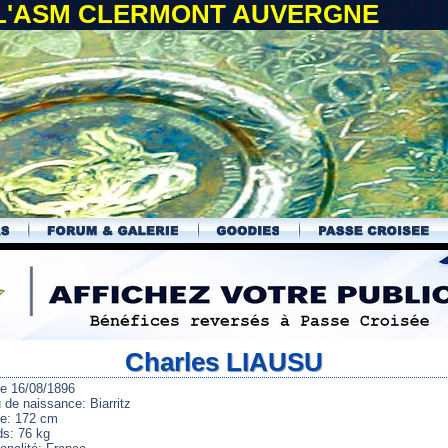
 L'ASM CLERMONT AUVERGNE
Charles LIAUSU
le 16/08/1896
 de naissance: Biarritz
lle: 172 cm
ds: 76 kg