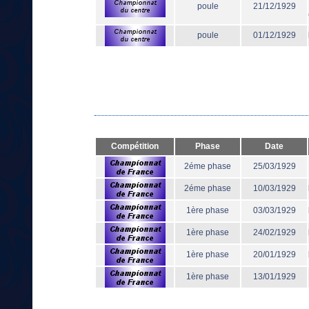
poule
21/12/1929
poule
01/12/1929
Compétition
Phase
Date
2éme phase
25/03/1929
2éme phase
10/03/1929
1ère phase
03/03/1929
1ère phase
24/02/1929
1ère phase
20/01/1929
1ère phase
13/01/1929