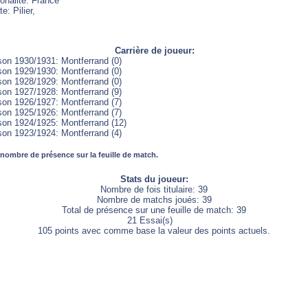
onalité: France
e: Pilier,
Carrière de joueur:
son 1930/1931: Montferrand (0)
son 1929/1930: Montferrand (0)
son 1928/1929: Montferrand (0)
son 1927/1928: Montferrand (9)
son 1926/1927: Montferrand (7)
son 1925/1926: Montferrand (7)
son 1924/1925: Montferrand (12)
son 1923/1924: Montferrand (4)
 nombre de présence sur la feuille de match.
Stats du joueur:
Nombre de fois titulaire: 39
Nombre de matchs joués: 39
Total de présence sur une feuille de match: 39
21 Essai(s)
105 points avec comme base la valeur des points actuels.