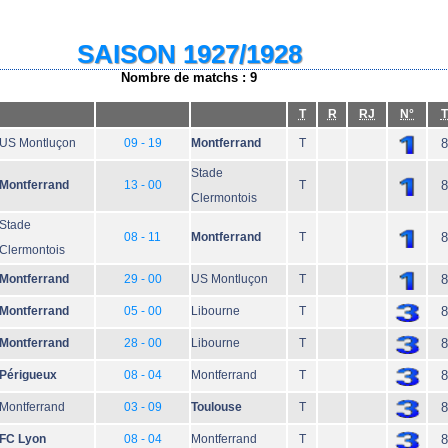
SAISON 1927/1928
Nombre de matchs : 9
T
R
RJ
N°
T
US Montluçon
09 - 19
Montferrand
T
8
Stade
Montferrand
13 - 00
T
8
Clermontois
Stade
08 - 11
Montferrand
T
8
Clermontois
Montferrand
29 - 00
US Montluçon
T
8
Montferrand
05 - 00
Libourne
T
8
Montferrand
28 - 00
Libourne
T
8
Périgueux
08 - 04
Montferrand
T
8
Montferrand
03 - 09
Toulouse
T
8
FC Lyon
08 - 04
Montferrand
T
8