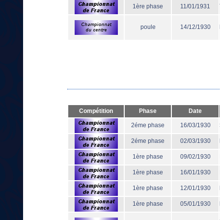
1ère phase
11/01/1931
poule
14/12/1930
Compétition
Phase
Date
2éme phase
16/03/1930
2éme phase
02/03/1930
1ère phase
09/02/1930
1ère phase
16/01/1930
1ère phase
12/01/1930
1ère phase
05/01/1930