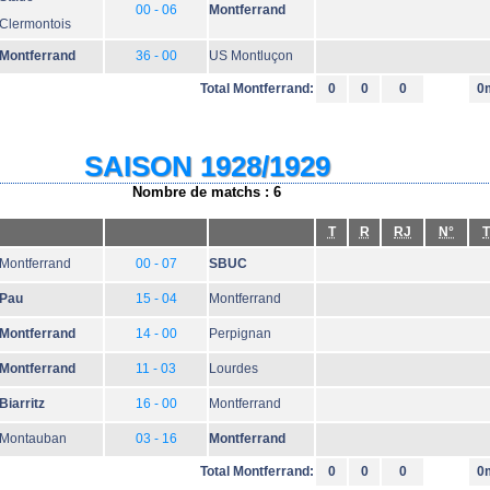
00 - 06
Montferrand
Clermontois
Montferrand
36 - 00
US Montluçon
Total Montferrand:
0
0
0
0
SAISON 1928/1929
Nombre de matchs : 6
T
R
RJ
N°
T
Montferrand
00 - 07
SBUC
Pau
15 - 04
Montferrand
Montferrand
14 - 00
Perpignan
Montferrand
11 - 03
Lourdes
Biarritz
16 - 00
Montferrand
Montauban
03 - 16
Montferrand
Total Montferrand:
0
0
0
0