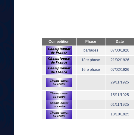
Compétition
Phase
Date
barrages
07/03/1926
1ère phase
21/02/1926
1ère phase
07/02/1926
29/11/1925
15/11/1925
01/11/1925
18/10/1925