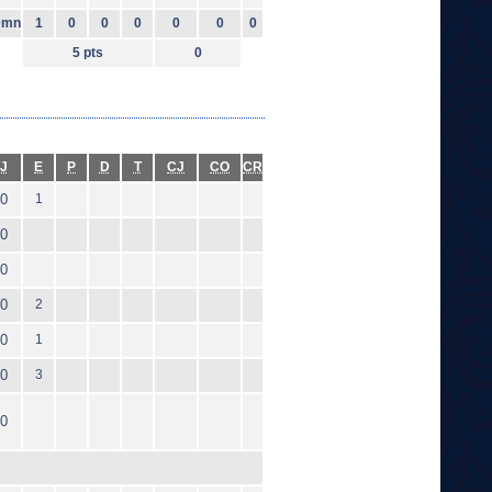
0mn
1
0
0
0
0
0
0
5 pts
0
J
E
P
D
T
CJ
CO
CR
0
1
0
0
0
2
0
1
0
3
0