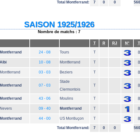
Total Montferrand:
7
0
0
56
SAISON 1925/1926
Nombre de matchs : 7
T
R
RJ
N°
T
Montferrand
24 - 08
Tours
T
8
Albi
10 - 08
Montferrand
T
8
Montferrand
03 - 03
Beziers
T
8
Stade
Montferrand
07 - 03
T
8
Clermontois
Montferrand
43 - 06
Moulins
T
8
Nevers
09 - 40
Montferrand
T
8
Montferrand
44 - 00
US Montluçon
T
8
Total Montferrand:
7
0
0
56