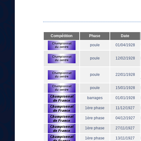
Compétition
Phase
Date
poule
01/04/1928
poule
12/02/1928
poule
22/01/1928
poule
15/01/1928
barrages
01/01/1928
1ère phase
11/12/1927
1ère phase
04/12/1927
1ère phase
27/11/1927
1ère phase
13/11/1927