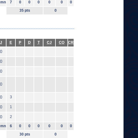
0mn
7
0
0
0
0
0
0
35 pts
0
J
E
P
D
T
CJ
CO
CR
0
0
0
0
0
3
0
1
0
2
0mn
6
0
0
0
0
0
0
30 pts
0