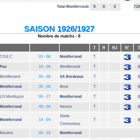
Total Montferrand:
9
0
0
72
SAISON 1926/1927
Nombre de matchs : 8
T
R
RJ
N°
T
T.O.E.C.
03 - 08
Montferrand
T
8
Pau
10 - 08
Montferrand
T
8
Montferrand
04 - 08
SA Bordeaux
T
8
Montferrand
35 - 00
Brive
T
8
US Montluçon
00 - 27
Montferrand
T
8
Montferrand
49 - 00
Nevers
T
8
Stade
Montferrand
18 - 04
T
8
Clermontois
Moulins
00 - 18
Montferrand