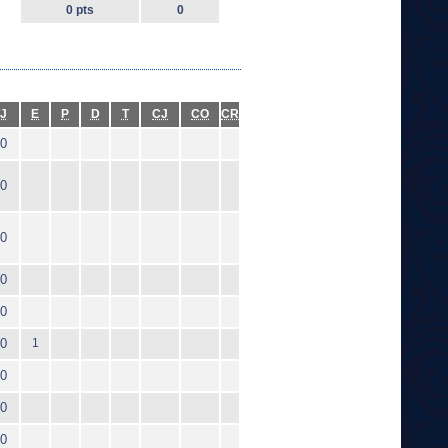
0 pts
0
J
E
P
D
T
CJ
CO
CR
0
0
0
0
0
0
1
0
0
0