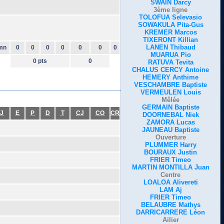
SWAIN Darcy
3ème ligne
TOLOFUA Selevasio
SOWAKULA Pita-Gus
KREMER Marcos
TIXERONT Killian
LANEN Thibaud
mn
0
0
0
0
0
0
0
MUARUA Pio
0 pts
0
RATUVA Tevita
CHALUS CERCY Antoine
HEMERY Anthime
VESCHAMBRE Baptiste
VERMEULEN Louis
Mêlée
GERMAIN Baptiste
J
E
P
D
T
CJ
CO
CR
DOORNEBAL Niek
ZAMORA Lucas
JAUNEAU Baptiste
Ouverture
PLUMMER Harry
BOURAUX Justin
FRIER Timeo
MARTIN MONTILLA Juan
Centre
LOALOA Alivereti
LAM Aj
FRIER Timeo
BELAUBRE Mathys
DARRICARRERE Léon
Ailier