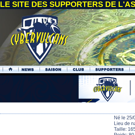
LE SITE DES SUPPORTERS DE L'
.
Né le 25/
Lieu de n
Taille: 16
Poids: 80