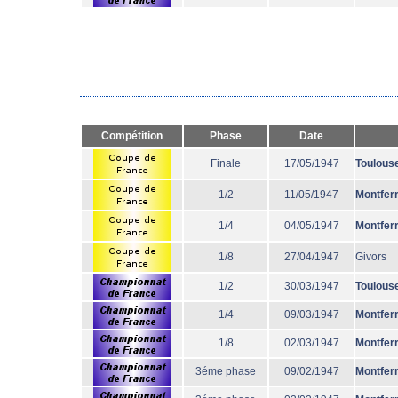
Compétition
Phase
Date
Finale
17/05/1947
Toulous
1/2
11/05/1947
Montfer
1/4
04/05/1947
Montfer
1/8
27/04/1947
Givors
1/2
30/03/1947
Toulous
1/4
09/03/1947
Montfer
1/8
02/03/1947
Montfer
3éme phase
09/02/1947
Montfer