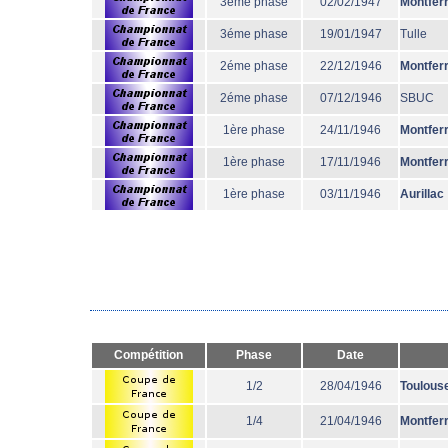
3éme phase
02/02/1947
Montfer
3éme phase
19/01/1947
Tulle
2éme phase
22/12/1946
Montfer
2éme phase
07/12/1946
SBUC
1ère phase
24/11/1946
Montfer
1ère phase
17/11/1946
Montfer
1ère phase
03/11/1946
Aurillac
Compétition
Phase
Date
1/2
28/04/1946
Toulous
1/4
21/04/1946
Montfer