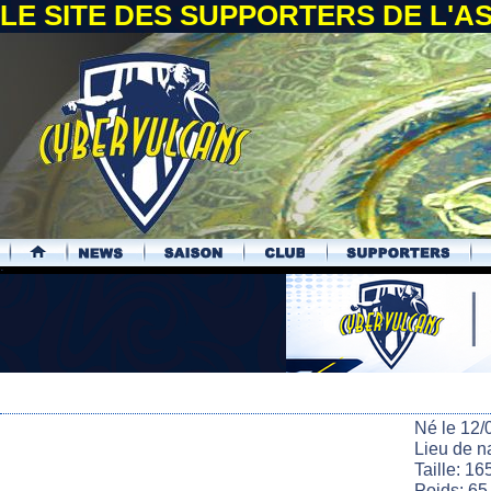
LE SITE DES SUPPORTERS DE L'
.
Né le 12/
Lieu de n
Taille: 16
Poids: 65