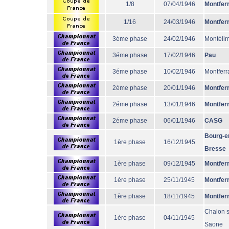
1/8
07/04/1946
Montfer
1/16
24/03/1946
Montfer
3éme phase
24/02/1946
Montéli
3éme phase
17/02/1946
Pau
3éme phase
10/02/1946
Montferr
2éme phase
20/01/1946
Montfer
2éme phase
13/01/1946
Montfer
2éme phase
06/01/1946
CASG
Bourg-e
1ère phase
16/12/1945
Bresse
1ère phase
09/12/1945
Montfer
1ère phase
25/11/1945
Montfer
1ère phase
18/11/1945
Montfer
Chalon s
1ère phase
04/11/1945
Saone