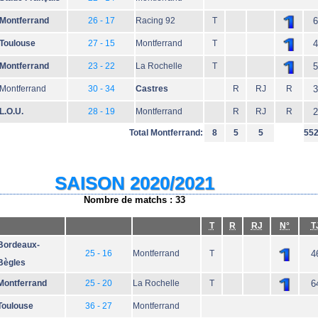
Montferrand
26 - 17
Racing 92
T
6
Toulouse
27 - 15
Montferrand
T
4
Montferrand
23 - 22
La Rochelle
T
5
Montferrand
30 - 34
Castres
R
RJ
R
3
L.O.U.
28 - 19
Montferrand
R
RJ
R
2
Total Montferrand:
8
5
5
55
SAISON 2020/2021
Nombre de matchs : 33
T
R
RJ
N°
T
Bordeaux-
25 - 16
Montferrand
T
4
Bègles
Montferrand
25 - 20
La Rochelle
T
6
Toulouse
36 - 27
Montferrand