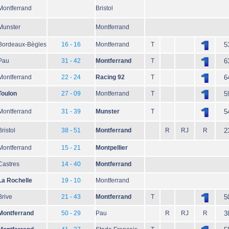
Montferrand
Bristol
Munster
Montferrand
Bordeaux-Bègles
16 - 16
Montferrand
T
5
Pau
31 - 42
Montferrand
T
6
Montferrand
22 - 24
Racing 92
T
6
Toulon
27 - 09
Montferrand
T
5
Montferrand
31 - 39
Munster
T
5
Bristol
38 - 51
Montferrand
R
RJ
R
2
Montferrand
15 - 21
Montpellier
Castres
14 - 40
Montferrand
La Rochelle
19 - 10
Montferrand
Brive
21 - 43
Montferrand
T
5
Montferrand
50 - 29
Pau
R
RJ
R
3