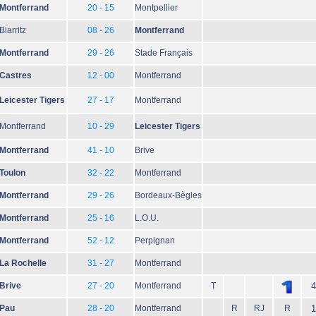
Montferrand
20 - 15
Montpellier
Biarritz
08 - 26
Montferrand
Montferrand
29 - 26
Stade Français
Castres
12 - 00
Montferrand
Leicester Tigers
27 - 17
Montferrand
Montferrand
10 - 29
Leicester Tigers
Montferrand
41 - 10
Brive
Toulon
32 - 22
Montferrand
Montferrand
29 - 26
Bordeaux-Bègles
Montferrand
25 - 16
L.O.U.
Montferrand
52 - 12
Perpignan
La Rochelle
31 - 27
Montferrand
Brive
27 - 20
Montferrand
T
4
Pau
28 - 20
Montferrand
R
RJ
R
1