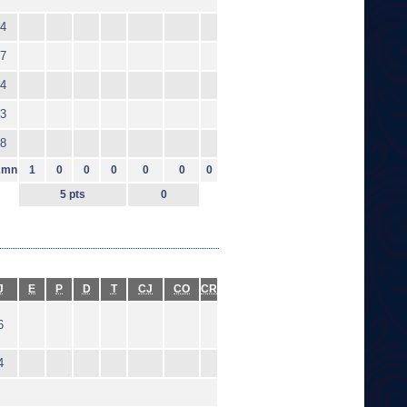
4
7
4
3
8
2mn
1
0
0
0
0
0
0
5 pts
0
J
E
P
D
T
CJ
CO
CR
6
4