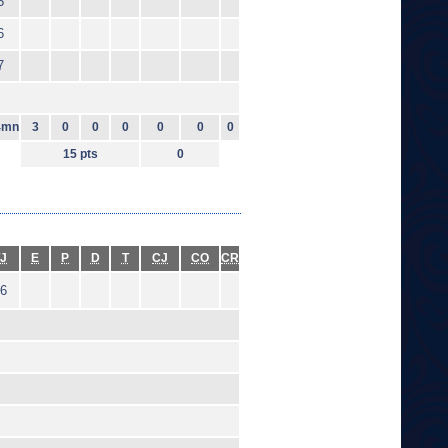
5
6
7
4mn
3
0
0
0
0
0
0
15 pts
0
J
E
P
D
T
CJ
CO
CR
6