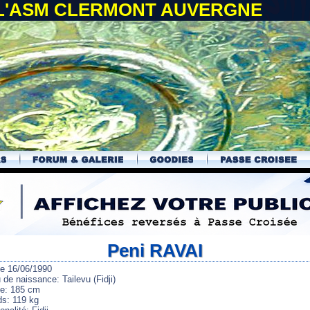
 L'ASM CLERMONT AUVERGNE
Peni RAVAI
le 16/06/1990
 de naissance: Tailevu (Fidji)
lle: 185 cm
ds: 119 kg