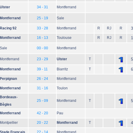
Ulster
34 - 31
Montferrand
Montferrand
25 - 19
Sale
Racing 92
33 - 28
Montferrand
R
RJ
R
3
Montferrand
16 - 13
Toulouse
R
RJ
R
1
Sale
00 - 00
Montferrand
Montferrand
23 - 29
Ulster
T
5
Montferrand
39 - 11
Biarritz
T
6
Perpignan
26 - 24
Montferrand
Montferrand
31 - 16
Toulon
Bordeaux-
25 - 09
Montferrand
T
5
Bègles
Montferrand
42 - 20
Pau
Montpellier
20 - 22
Montferrand
T
4
Stade Français
22 - 14
Montferrand