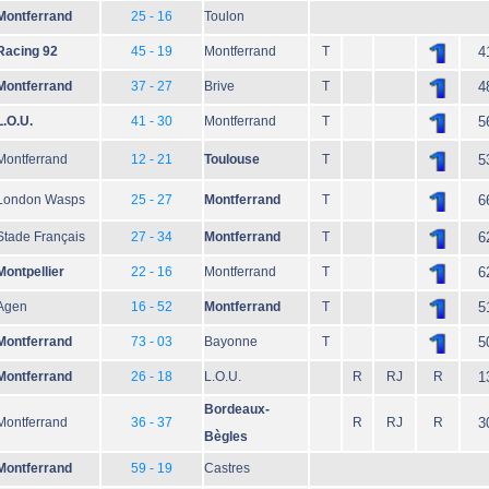
Montferrand
25 - 16
Toulon
Racing 92
45 - 19
Montferrand
T
4
Montferrand
37 - 27
Brive
T
4
L.O.U.
41 - 30
Montferrand
T
5
Montferrand
12 - 21
Toulouse
T
5
London Wasps
25 - 27
Montferrand
T
6
Stade Français
27 - 34
Montferrand
T
6
Montpellier
22 - 16
Montferrand
T
6
Agen
16 - 52
Montferrand
T
5
Montferrand
73 - 03
Bayonne
T
5
Montferrand
26 - 18
L.O.U.
R
RJ
R
1
Bordeaux-
Montferrand
36 - 37
R
RJ
R
3
Bègles
Montferrand
59 - 19
Castres