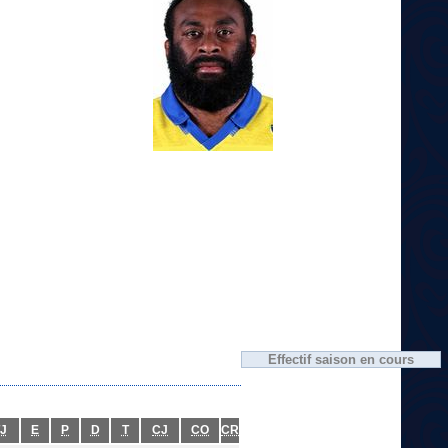
Effectif saison en cours
J
E
P
D
T
CJ
CO
CR