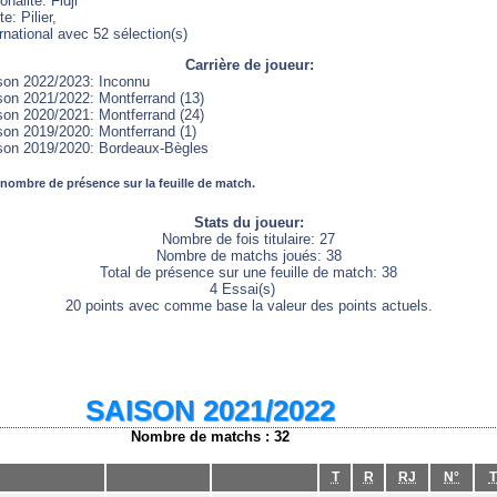
onalité: Fidji
e: Pilier,
rnational avec 52 sélection(s)
Carrière de joueur:
son 2022/2023: Inconnu
son 2021/2022: Montferrand (13)
son 2020/2021: Montferrand (24)
son 2019/2020: Montferrand (1)
son 2019/2020: Bordeaux-Bègles
 nombre de présence sur la feuille de match.
Stats du joueur:
Nombre de fois titulaire: 27
Nombre de matchs joués: 38
Total de présence sur une feuille de match: 38
4 Essai(s)
20 points avec comme base la valeur des points actuels.
SAISON 2021/2022
Nombre de matchs : 32
T
R
RJ
N°
T