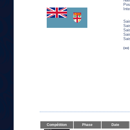
Nati
Post
Inte
Sai
Sai
Sai
Sai
Sai
(xx)
Compétition
Phase
Date