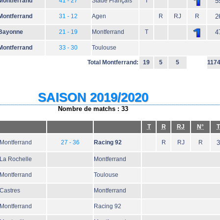
Montferrand
41 - 27
Stade Français
T
5
Montferrand
31 - 12
Agen
R
RJ
R
2
Bayonne
21 - 19
Montferrand
T
4
Montferrand
33 - 30
Toulouse
Total Montferrand:
19
5
5
117
SAISON 2019/2020
Nombre de matchs : 33
T
R
RJ
N°
T
Montferrand
27 - 36
Racing 92
R
RJ
R
3
La Rochelle
Montferrand
Montferrand
Toulouse
Castres
Montferrand
Montferrand
Racing 92