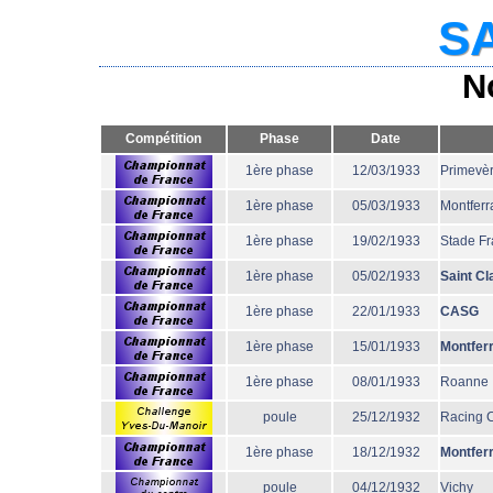
SA
N
Compétition
Phase
Date
1ère phase
12/03/1933
Primevè
1ère phase
05/03/1933
Montferr
1ère phase
19/02/1933
Stade Fr
1ère phase
05/02/1933
Saint Cl
1ère phase
22/01/1933
CASG
1ère phase
15/01/1933
Montfer
1ère phase
08/01/1933
Roanne
poule
25/12/1932
Racing 
1ère phase
18/12/1932
Montfer
poule
04/12/1932
Vichy