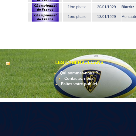
1ère phase
20/01/1929
Biarritz
1ère phase
13/01/1929
Montau
LES CYBERVULCANS
Qui sommes-nous ?
Contactez-nous
Faites votre pub ici