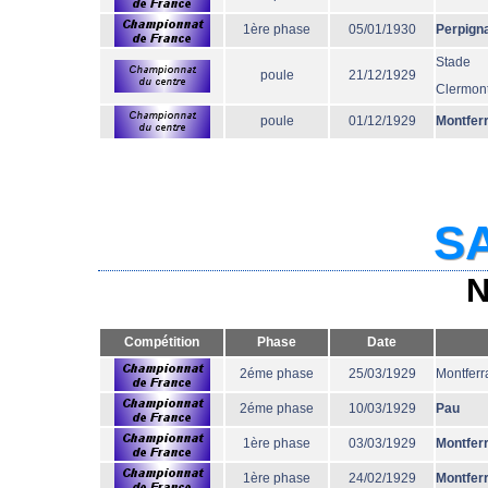
1ère phase
05/01/1930
Perpign
Stade
poule
21/12/1929
Clermont
poule
01/12/1929
Montfer
SA
N
Compétition
Phase
Date
2éme phase
25/03/1929
Montferr
2éme phase
10/03/1929
Pau
1ère phase
03/03/1929
Montfer
1ère phase
24/02/1929
Montfer