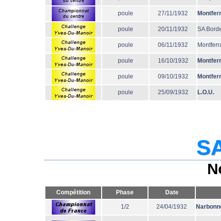
poule
27/11/1932
Montfer
poule
20/11/1932
SA Bord
poule
06/11/1932
Montferr
poule
16/10/1932
Montfer
poule
09/10/1932
Montfer
poule
25/09/1932
L.O.U.
SA
N
Compétition
Phase
Date
1/2
24/04/1932
Narbonn