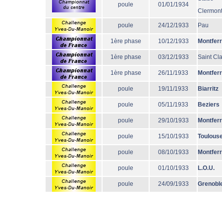
poule
01/01/1934
Clermont
poule
24/12/1933
Pau
1ère phase
10/12/1933
Montfer
1ère phase
03/12/1933
Saint Cl
1ère phase
26/11/1933
Montfer
poule
19/11/1933
Biarritz
poule
05/11/1933
Beziers
poule
29/10/1933
Montfer
poule
15/10/1933
Toulous
poule
08/10/1933
Montfer
poule
01/10/1933
L.O.U.
poule
24/09/1933
Grenobl