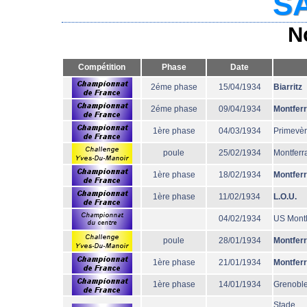
SA
N
Compétition
Phase
Date
2éme phase
15/04/1934
Biarritz
2éme phase
09/04/1934
Montfer
1ère phase
04/03/1934
Primevè
poule
25/02/1934
Montferr
1ère phase
18/02/1934
Montfer
1ère phase
11/02/1934
L.O.U.
04/02/1934
US Mont
poule
28/01/1934
Montfer
1ère phase
21/01/1934
Montfer
1ère phase
14/01/1934
Grenobl
Stade