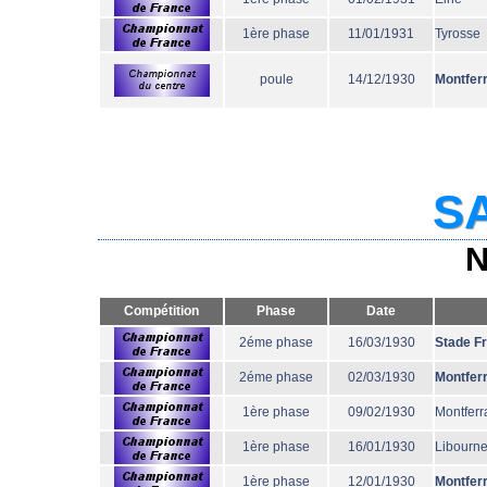
1ère phase
11/01/1931
Tyrosse
poule
14/12/1930
Montfer
SA
N
Compétition
Phase
Date
2éme phase
16/03/1930
Stade F
2éme phase
02/03/1930
Montfer
1ère phase
09/02/1930
Montferr
1ère phase
16/01/1930
Libourn
1ère phase
12/01/1930
Montfer