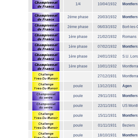
1/4
10/04/1932
Montferr
2éme phase
20/03/1932
Montferr
2éme phase
06/03/1932
Bort-les
1ère phase
21/02/1932
Romans
1ère phase
07/02/1932
Montferr
1ère phase
24/01/1932
S.U. Lorr
1ère phase
10/01/1932
Montferr
27/12/1931
Montferr
poule
13/12/1931
Agen
poule
29/11/1931
Montferr
poule
22/11/1931
US Mont
poule
15/11/1931
Montferr
poule
01/11/1931
Beziers
poule
18/10/1931
Montferr