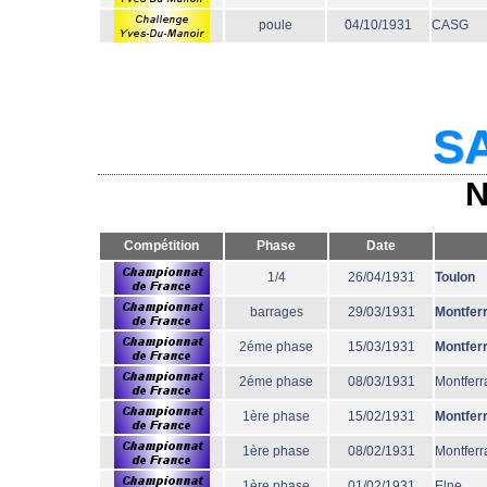
poule
04/10/1931
CASG
SA
N
Compétition
Phase
Date
1/4
26/04/1931
Toulon
barrages
29/03/1931
Montfer
2éme phase
15/03/1931
Montfer
2éme phase
08/03/1931
Montferr
1ère phase
15/02/1931
Montfer
1ère phase
08/02/1931
Montferr
1ère phase
01/02/1931
Elne