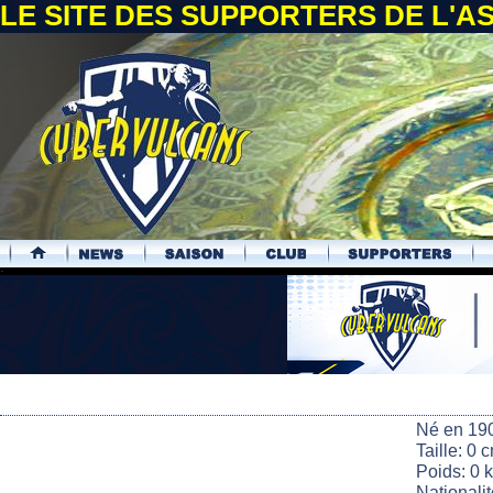
LE SITE DES SUPPORTERS DE L'
.
Né en 19
Taille: 0 
Poids: 0 
Nationali