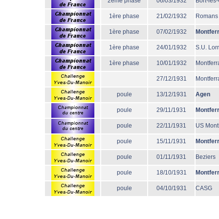
2éme phase
06/03/1932
Bort-les
1ère phase
21/02/1932
Romans
1ère phase
07/02/1932
Montfer
1ère phase
24/01/1932
S.U. Lor
1ère phase
10/01/1932
Montferr
27/12/1931
Montferr
poule
13/12/1931
Agen
poule
29/11/1931
Montfer
poule
22/11/1931
US Mont
poule
15/11/1931
Montfer
poule
01/11/1931
Beziers
poule
18/10/1931
Montfer
poule
04/10/1931
CASG