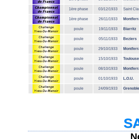
1ère phase
03/12/1933
Saint Cl
1ère phase
26/11/1933
Montferr
poule
19/11/1933
Biarritz
poule
05/11/1933
Beziers
poule
29/10/1933
Montferr
poule
15/10/1933
Toulouse
poule
08/10/1933
Montferr
poule
01/10/1933
L.O.U.
poule
24/09/1933
Grenobl
SA
N