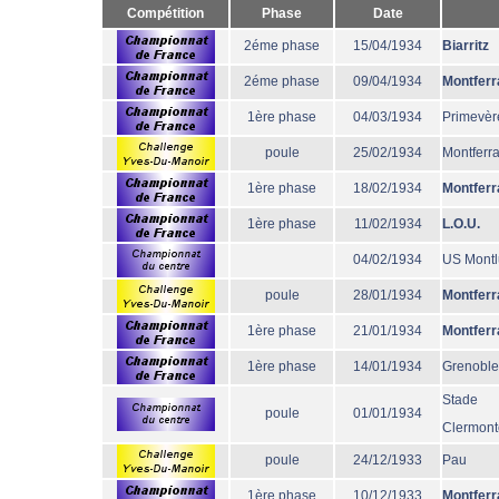
Compétition
Phase
Date
2éme phase
15/04/1934
Biarritz
2éme phase
09/04/1934
Montferr
1ère phase
04/03/1934
Primevèr
poule
25/02/1934
Montferr
1ère phase
18/02/1934
Montferr
1ère phase
11/02/1934
L.O.U.
04/02/1934
US Mont
poule
28/01/1934
Montferr
1ère phase
21/01/1934
Montferr
1ère phase
14/01/1934
Grenoble
Stade
poule
01/01/1934
Clermont
poule
24/12/1933
Pau
1ère phase
10/12/1933
Montferr