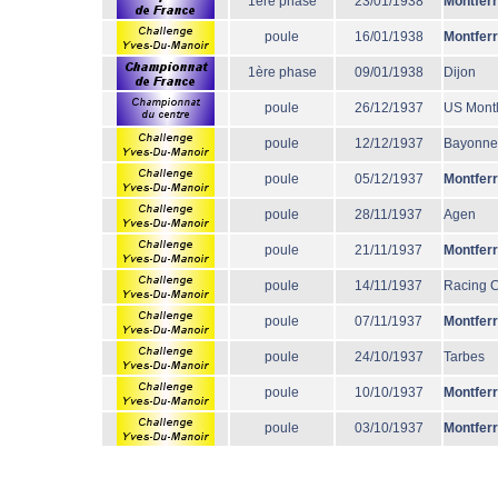
1ère phase
23/01/1938
Montfer
poule
16/01/1938
Montfer
1ère phase
09/01/1938
Dijon
poule
26/12/1937
US Mont
poule
12/12/1937
Bayonne
poule
05/12/1937
Montfer
poule
28/11/1937
Agen
poule
21/11/1937
Montfer
poule
14/11/1937
Racing 
poule
07/11/1937
Montfer
poule
24/10/1937
Tarbes
poule
10/10/1937
Montfer
poule
03/10/1937
Montfer