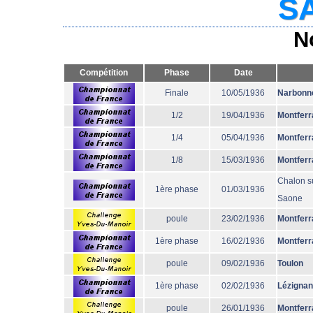
SA
N
Compétition
Phase
Date
Finale
10/05/1936
Narbonn
1/2
19/04/1936
Montferr
1/4
05/04/1936
Montferr
1/8
15/03/1936
Montferr
Chalon s
1ère phase
01/03/1936
Saone
poule
23/02/1936
Montferr
1ère phase
16/02/1936
Montferr
poule
09/02/1936
Toulon
1ère phase
02/02/1936
Lézignan
poule
26/01/1936
Montferr