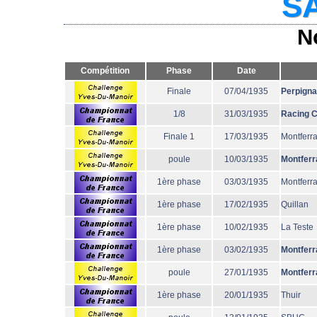
SA
N
Compétition
Phase
Date
Finale
07/04/1935
Perpign
1/8
31/03/1935
Racing 
Finale 1
17/03/1935
Montferr
poule
10/03/1935
Montferr
1ère phase
03/03/1935
Montferr
1ère phase
17/02/1935
Quillan
1ère phase
10/02/1935
La Teste
1ère phase
03/02/1935
Montferr
poule
27/01/1935
Montferr
1ère phase
20/01/1935
Thuir