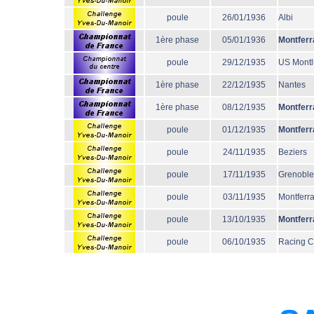
poule
26/01/1936
Albi
1ère phase
05/01/1936
Montferr
poule
29/12/1935
US Mont
1ère phase
22/12/1935
Nantes
1ère phase
08/12/1935
Montferr
poule
01/12/1935
Montferr
poule
24/11/1935
Beziers
poule
17/11/1935
Grenoble
poule
03/11/1935
Montferr
poule
13/10/1935
Montferr
poule
06/10/1935
Racing 