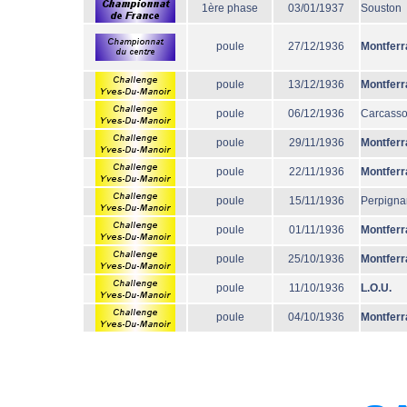
1ère phase
03/01/1937
Souston
poule
27/12/1936
Montferr
poule
13/12/1936
Montferr
poule
06/12/1936
Carcass
poule
29/11/1936
Montferr
poule
22/11/1936
Montferr
poule
15/11/1936
Perpigna
poule
01/11/1936
Montferr
poule
25/10/1936
Montferr
poule
11/10/1936
L.O.U.
poule
04/10/1936
Montferr