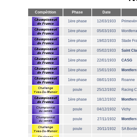
Compétition
Phase
Date
1ère phase
12/03/1933
Primevèr
1ère phase
05/03/1933
Montferr
1ère phase
19/02/1933
Stade Fr
1ère phase
05/02/1933
Saint Cl
1ère phase
22/01/1933
CASG
1ère phase
15/01/1933
Montferr
1ère phase
08/01/1933
Roanne
poule
25/12/1932
Racing 
1ère phase
18/12/1932
Montferr
poule
04/12/1932
Vichy
poule
27/11/1932
Montferr
poule
20/11/1932
SA Bord