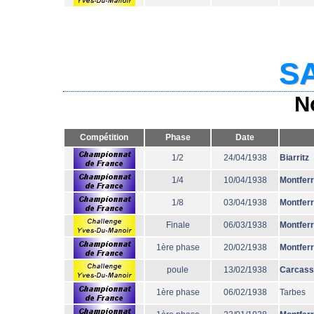
SA
N
Compétition
Phase
Date
1/2
24/04/1938
Biarritz
1/4
10/04/1938
Montfer
1/8
03/04/1938
Montfer
Finale
06/03/1938
Montfer
1ère phase
20/02/1938
Montfer
poule
13/02/1938
Carcass
1ère phase
06/02/1938
Tarbes