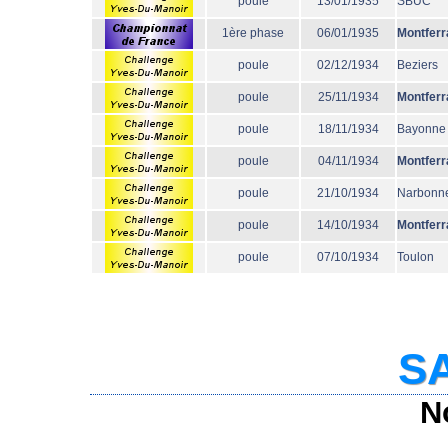
poule
13/01/1935
SBUC
1ère phase
06/01/1935
Montferr
poule
02/12/1934
Beziers
poule
25/11/1934
Montferr
poule
18/11/1934
Bayonne
poule
04/11/1934
Montferr
poule
21/10/1934
Narbonn
poule
14/10/1934
Montferr
poule
07/10/1934
Toulon
SA
N