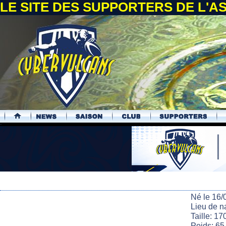
LE SITE DES SUPPORTERS DE L'
.
Né le 16/
Lieu de n
Taille: 17
Poids: 65