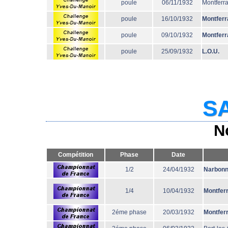
poule
06/11/1932
Montferr
poule
16/10/1932
Montferr
poule
09/10/1932
Montferr
poule
25/09/1932
L.O.U.
SA
N
Compétition
Phase
Date
1/2
24/04/1932
Narbon
1/4
10/04/1932
Montfer
2éme phase
20/03/1932
Montfer