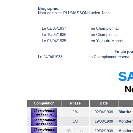
Biographie:
Nom complet: PLUMASSON Lucien Jean.
Le 02/05/1937
en Championnat
Le 10/05/1936
en Championnat
Le 07/04/1935
en Yves-du-Manoir
Finale jo
Le 24/04/1938
en Championnat réserve
SA
N
Compétition
Phase
Date
1/4
02/04/1939
Biarritz
1/8
19/03/1939
Montfer
1ère phase
19/02/1939
Montfer