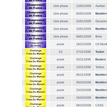
1ère phase
12/02/1939
Aurillac
1ère phase
05/02/1939
Montfer
1ère phase
22/01/1939
Decazevi
1ère phase
15/01/1939
Montfer
1ère phase
08/01/1939
Brive
poule
18/12/1938
US Mont
1/2
27/11/1938
Toulon
poule
20/11/1938
Beziers
poule
13/11/1938
Tarbes
poule
06/11/1938
Montfer
poule
30/10/1938
Montfer
poule
23/10/1938
Montfer
poule
16/10/1938
Montfer
poule
09/10/1938
CASG