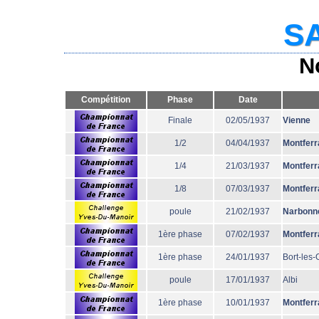
SA
N
Compétition
Phase
Date
Finale
02/05/1937
Vienne
1/2
04/04/1937
Montferr
1/4
21/03/1937
Montferr
1/8
07/03/1937
Montferr
poule
21/02/1937
Narbonn
1ère phase
07/02/1937
Montferr
1ère phase
24/01/1937
Bort-les
poule
17/01/1937
Albi
1ère phase
10/01/1937
Montferr