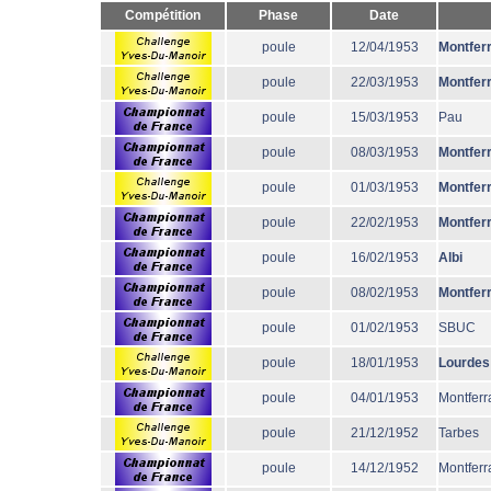
Compétition
Phase
Date
poule
12/04/1953
Montfer
poule
22/03/1953
Montfer
poule
15/03/1953
Pau
poule
08/03/1953
Montfer
poule
01/03/1953
Montfer
poule
22/02/1953
Montfer
poule
16/02/1953
Albi
poule
08/02/1953
Montfer
poule
01/02/1953
SBUC
poule
18/01/1953
Lourdes
poule
04/01/1953
Montferr
poule
21/12/1952
Tarbes
poule
14/12/1952
Montferr