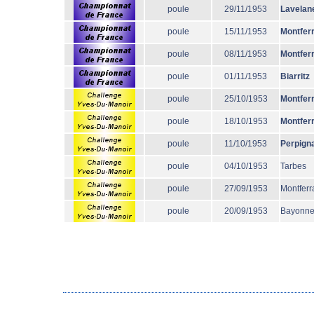
poule
29/11/1953
Lavelan
poule
15/11/1953
Montfer
poule
08/11/1953
Montfer
poule
01/11/1953
Biarritz
poule
25/10/1953
Montfer
poule
18/10/1953
Montfer
poule
11/10/1953
Perpign
poule
04/10/1953
Tarbes
poule
27/09/1953
Montferr
poule
20/09/1953
Bayonn