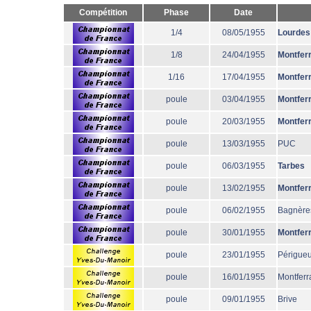
Compétition
Phase
Date
1/4
08/05/1955
Lourdes
1/8
24/04/1955
Montfer
1/16
17/04/1955
Montfer
poule
03/04/1955
Montfer
poule
20/03/1955
Montfer
poule
13/03/1955
PUC
poule
06/03/1955
Tarbes
poule
13/02/1955
Montfer
poule
06/02/1955
Bagnère
poule
30/01/1955
Montfer
poule
23/01/1955
Périgue
poule
16/01/1955
Montferr
poule
09/01/1955
Brive