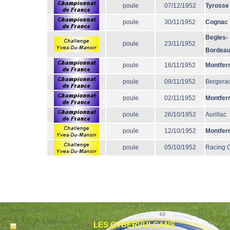
poule
07/12/1952
Tyrosse
poule
30/11/1952
Cognac
Begles-
poule
23/11/1952
Bordea
poule
16/11/1952
Montfer
poule
09/11/1952
Bergera
poule
02/11/1952
Montfer
poule
26/10/1952
Aurillac
poule
12/10/1952
Montfer
poule
05/10/1952
Racing 
LES CYBERVULCANS