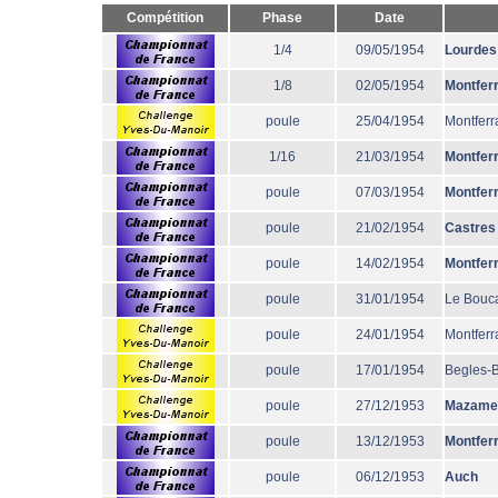
Compétition
Phase
Date
1/4
09/05/1954
Lourdes
1/8
02/05/1954
Montfer
poule
25/04/1954
Montferr
1/16
21/03/1954
Montfer
poule
07/03/1954
Montfer
poule
21/02/1954
Castres
poule
14/02/1954
Montfer
poule
31/01/1954
Le Bouc
poule
24/01/1954
Montferr
poule
17/01/1954
Begles-
poule
27/12/1953
Mazame
poule
13/12/1953
Montfer
poule
06/12/1953
Auch