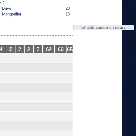
: 2
Brive
20
Montpellier
10
Effectif saison en cours
J
E
P
D
T
CJ
CO
CR