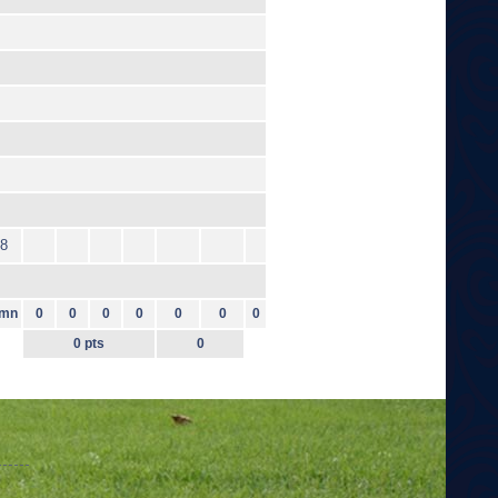
8
mn
0
0
0
0
0
0
0
0 pts
0