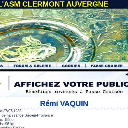
 L'ASM CLERMONT AUVERGNE
Rémi VAQUIN
le 27/07/1983
u de naissance: Aix-en-Provence
lle: 188 cm
ds: 96 kg