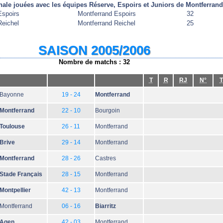
nale jouées avec les équipes Réserve, Espoirs et Juniors de Montferrand
Espoirs
Montferrand Espoirs
32
eichel
Montferrand Reichel
25
SAISON 2005/2006
Nombre de matchs : 32
T
R
RJ
N°
T
Bayonne
19 - 24
Montferrand
Montferrand
22 - 10
Bourgoin
Toulouse
26 - 11
Montferrand
Brive
29 - 14
Montferrand
Montferrand
28 - 26
Castres
Stade Français
28 - 15
Montferrand
Montpellier
42 - 13
Montferrand
Montferrand
06 - 16
Biarritz
Agen
42 - 03
Montferrand