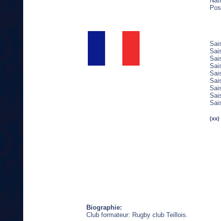
Nati
Pos
Sai
Sai
Sai
Sai
Sai
Sai
Sai
Sai
Sai
(xx)
Biographie:
Club formateur: Rugby club Teillois.