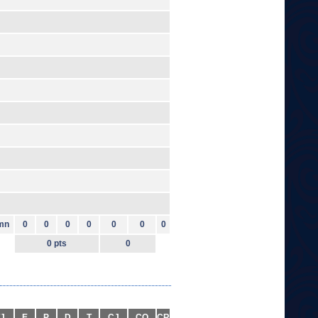
mn
0
0
0
0
0
0
0
0 pts
0
J
E
P
D
T
CJ
CO
CR