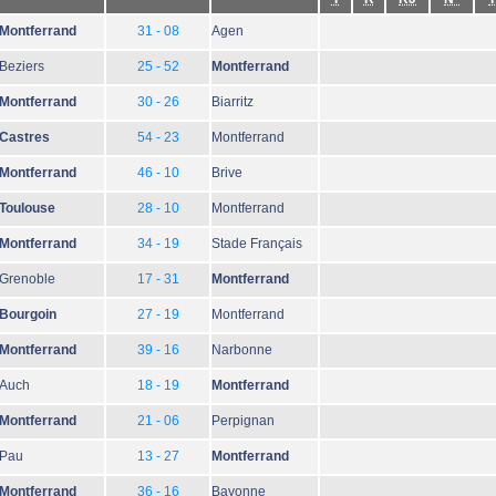
Montferrand
31 - 08
Agen
Beziers
25 - 52
Montferrand
Montferrand
30 - 26
Biarritz
Castres
54 - 23
Montferrand
Montferrand
46 - 10
Brive
Toulouse
28 - 10
Montferrand
Montferrand
34 - 19
Stade Français
Grenoble
17 - 31
Montferrand
Bourgoin
27 - 19
Montferrand
Montferrand
39 - 16
Narbonne
Auch
18 - 19
Montferrand
Montferrand
21 - 06
Perpignan
Pau
13 - 27
Montferrand
Montferrand
36 - 16
Bayonne