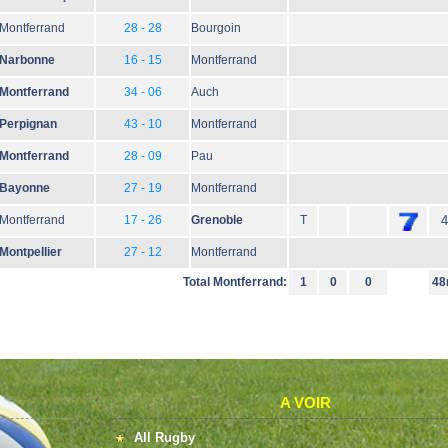
Montferrand
28 - 28
Bourgoin
Narbonne
16 - 15
Montferrand
Montferrand
34 - 06
Auch
Perpignan
43 - 10
Montferrand
Montferrand
28 - 09
Pau
Bayonne
27 - 19
Montferrand
Montferrand
17 - 26
Grenoble
T
4
Montpellier
27 - 12
Montferrand
Total Montferrand:
1
0
0
48
A VOIR
All Rugby