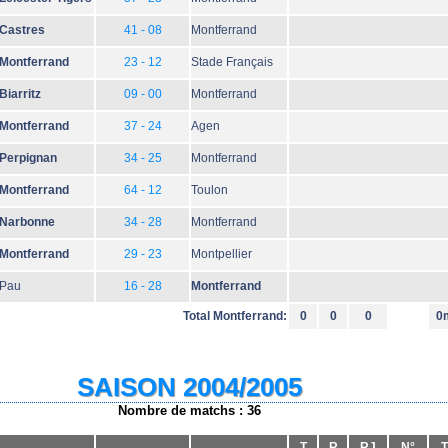
Castres
41 - 08
Montferrand
Montferrand
23 - 12
Stade Français
Biarritz
09 - 00
Montferrand
Montferrand
37 - 24
Agen
Perpignan
34 - 25
Montferrand
Montferrand
64 - 12
Toulon
Narbonne
34 - 28
Montferrand
Montferrand
29 - 23
Montpellier
Pau
16 - 28
Montferrand
Total Montferrand:
0
0
0
0
SAISON 2004/2005
Nombre de matchs : 36
T
R
RJ
N°
T