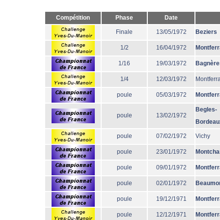
Compétition
Phase
Date
Finale
13/05/1972
Beziers
1/2
16/04/1972
Montfer
1/16
19/03/1972
Bagnère
1/4
12/03/1972
Montferr
poule
05/03/1972
Montfer
Begles-
poule
13/02/1972
Bordeau
poule
07/02/1972
Vichy
poule
23/01/1972
Montcha
poule
09/01/1972
Montfer
poule
02/01/1972
Beaumo
poule
19/12/1971
Montfer
poule
12/12/1971
Montfer