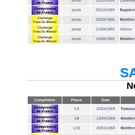
poule
12/10/1969
Castelsa
poule
05/10/1969
Bagnère
poule
28/09/1969
Montfer
poule
21/09/1969
Vienne
poule
14/09/1969
Montfer
SA
N
Compétition
Phase
Date
1/4
20/04/1969
Toulous
1/8
13/04/1969
Montfer
1/16
30/03/1969
Montfer