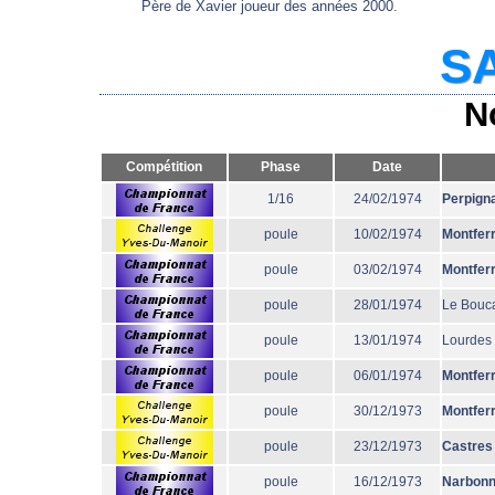
Père de Xavier joueur des années 2000.
SA
N
Compétition
Phase
Date
1/16
24/02/1974
Perpign
poule
10/02/1974
Montfer
poule
03/02/1974
Montfer
poule
28/01/1974
Le Bouc
poule
13/01/1974
Lourdes
poule
06/01/1974
Montfer
poule
30/12/1973
Montfer
poule
23/12/1973
Castres
poule
16/12/1973
Narbon