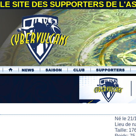
LE SITE DES SUPPORTERS DE L'
.
Né le 21/
Lieu de n
Taille: 17
Poids: 75