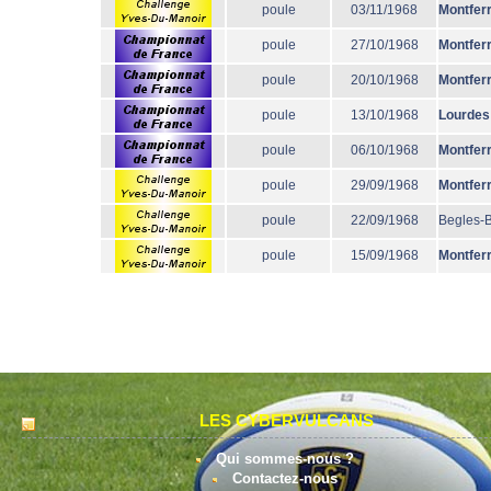
poule
03/11/1968
Montfer
poule
27/10/1968
Montfer
poule
20/10/1968
Montfer
poule
13/10/1968
Lourdes
poule
06/10/1968
Montfer
poule
29/09/1968
Montfer
poule
22/09/1968
Begles-
poule
15/09/1968
Montfer
LES CYBERVULCANS
Qui sommes-nous ?
Contactez-nous