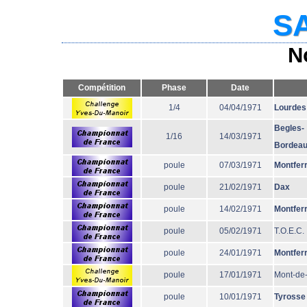
SA
N
Compétition
Phase
Date
1/4
04/04/1971
Lourdes
Begles-
1/16
14/03/1971
Bordea
poule
07/03/1971
Montfer
poule
21/02/1971
Dax
poule
14/02/1971
Montfer
poule
05/02/1971
T.O.E.C.
poule
24/01/1971
Montfer
poule
17/01/1971
Mont-de
poule
10/01/1971
Tyrosse