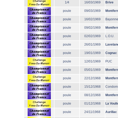
1/4
16/03/1969
Brive
poule
09/03/1969
Montfer
poule
16/02/1969
Bayonn
poule
09/02/1969
Montfer
poule
02/02/1969
L.O.U.
poule
26/01/1969
Lavelan
poule
19/01/1969
Cognac
poule
12/01/1969
PUC
poule
05/01/1969
Montfer
poule
22/12/1968
Montfer
poule
15/12/1968
Condom
poule
08/12/1968
Montfer
poule
01/12/1968
La Voult
poule
24/11/1968
Aurillac