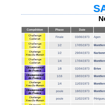
SA
N
Compétition
Phase
Date
Finale
03/06/1973
Agen
1/2
17/05/1973
Montfer
1/2
29/04/1973
Narbon
1/4
17/04/1973
Montfer
1/8
02/04/1973
Brive
1/16
18/03/1973
Montfer
1/4
11/03/1973
Montfer
poule
18/02/1973
Montfer
poule
11/02/1973
Périgue