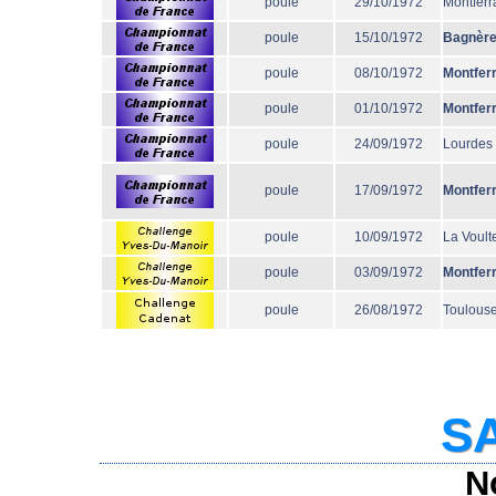
poule
29/10/1972
Montferr
poule
15/10/1972
Bagnèr
poule
08/10/1972
Montfer
poule
01/10/1972
Montfer
poule
24/09/1972
Lourdes
poule
17/09/1972
Montfer
poule
10/09/1972
La Voult
poule
03/09/1972
Montfer
poule
26/08/1972
Toulous
SA
N