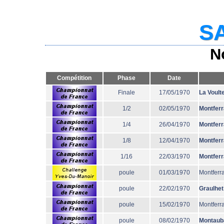
SA
N
Compétition
Phase
Date
Finale
17/05/1970
La Voult
1/2
02/05/1970
Montfer
1/4
26/04/1970
Montfer
1/8
12/04/1970
Montfer
1/16
22/03/1970
Montfer
poule
01/03/1970
Montferr
poule
22/02/1970
Graulhet
poule
15/02/1970
Montferr
poule
08/02/1970
Montaub