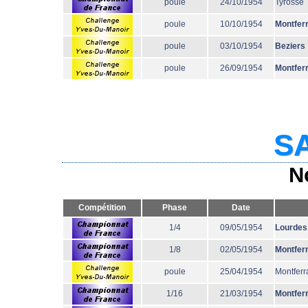
poule
24/10/1954
Tyrosse
poule
10/10/1954
Montfer
poule
03/10/1954
Beziers
poule
26/09/1954
Montfer
SA
N
Compétition
Phase
Date
1/4
09/05/1954
Lourdes
1/8
02/05/1954
Montfer
poule
25/04/1954
Montferr
1/16
21/03/1954
Montfer