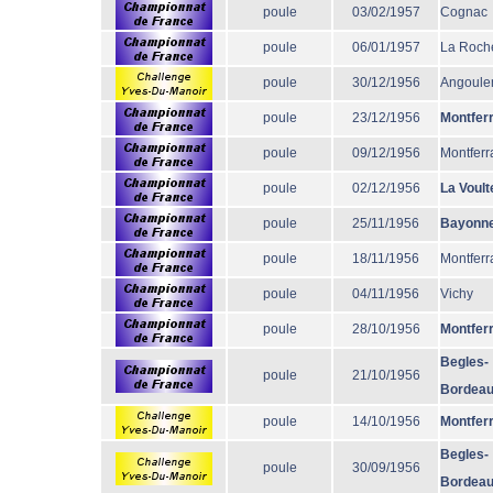
poule
03/02/1957
Cognac
poule
06/01/1957
La Roche
poule
30/12/1956
Angoul
poule
23/12/1956
Montfer
poule
09/12/1956
Montferr
poule
02/12/1956
La Voult
poule
25/11/1956
Bayonn
poule
18/11/1956
Montferr
poule
04/11/1956
Vichy
poule
28/10/1956
Montfer
Begles-
poule
21/10/1956
Bordea
poule
14/10/1956
Montfer
Begles-
poule
30/09/1956
Bordea