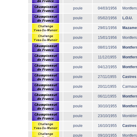
poule
04/03/1956
Montferr
poule
05/02/1956
L.O.U.
poule
29/01/1956
Mazame
poule
15/01/1956
Montferr
poule
08/01/1956
Montfer
poule
11/12/1955
Montfer
poule
04/12/1955
Montfer
poule
27/11/1955
Castres
poule
20/11/1955
Carmau
poule
06/11/1955
Montfer
poule
30/10/1955
Montfer
poule
23/10/1955
Montéli
poule
16/10/1955
Castres
poule
09/10/1955
Montferr