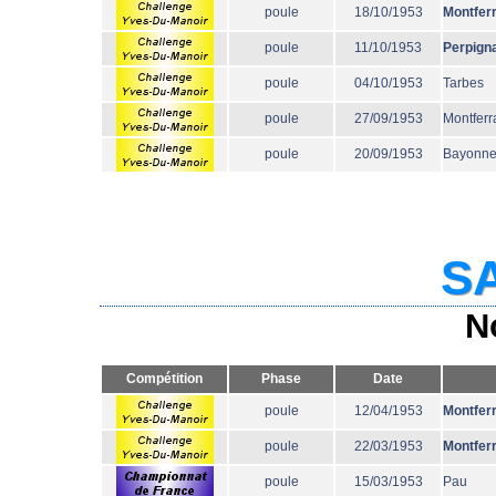
poule
18/10/1953
Montfer
poule
11/10/1953
Perpign
poule
04/10/1953
Tarbes
poule
27/09/1953
Montferr
poule
20/09/1953
Bayonn
SA
N
Compétition
Phase
Date
poule
12/04/1953
Montfer
poule
22/03/1953
Montfer
poule
15/03/1953
Pau