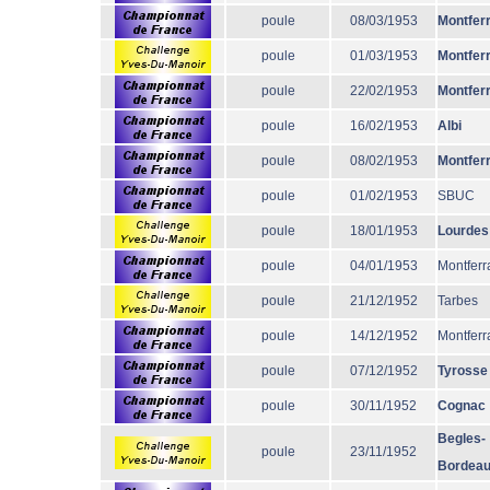
poule
08/03/1953
Montfer
poule
01/03/1953
Montfer
poule
22/02/1953
Montfer
poule
16/02/1953
Albi
poule
08/02/1953
Montfer
poule
01/02/1953
SBUC
poule
18/01/1953
Lourdes
poule
04/01/1953
Montferr
poule
21/12/1952
Tarbes
poule
14/12/1952
Montferr
poule
07/12/1952
Tyrosse
poule
30/11/1952
Cognac
Begles-
poule
23/11/1952
Bordea