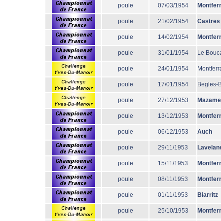
poule
07/03/1954
Montfer
poule
21/02/1954
Castres
poule
14/02/1954
Montfer
poule
31/01/1954
Le Bouc
poule
24/01/1954
Montferr
poule
17/01/1954
Begles-
poule
27/12/1953
Mazame
poule
13/12/1953
Montfer
poule
06/12/1953
Auch
poule
29/11/1953
Lavelan
poule
15/11/1953
Montfer
poule
08/11/1953
Montfer
poule
01/11/1953
Biarritz
poule
25/10/1953
Montfer