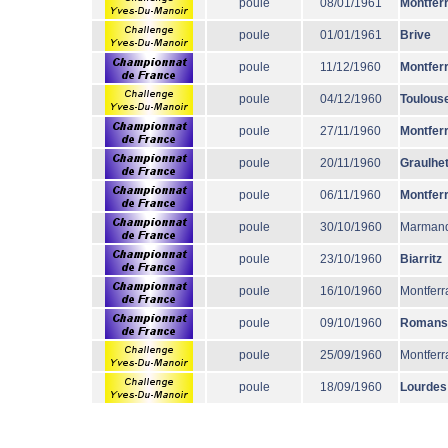
poule
08/01/1961
Montfer
poule
01/01/1961
Brive
poule
11/12/1960
Montfer
poule
04/12/1960
Toulous
poule
27/11/1960
Montfer
poule
20/11/1960
Graulhe
poule
06/11/1960
Montfer
poule
30/10/1960
Marman
poule
23/10/1960
Biarritz
poule
16/10/1960
Montferr
poule
09/10/1960
Romans
poule
25/09/1960
Montferr
poule
18/09/1960
Lourdes