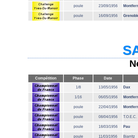
poule
23/09/1956
Montfer
poule
16/09/1956
Grenobl
SA
N
Compétition
Phase
Date
1/8
13/05/1956
Dax
1/16
06/05/1956
Montfer
poule
22/04/1956
Montfer
poule
08/04/1956
T.O.E.C.
poule
18/03/1956
Pau
poule
11/03/1956
Biarritz