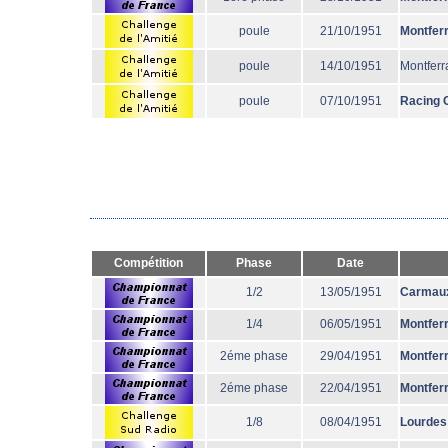
poule
21/10/1951
Montfer
poule
14/10/1951
Montferr
poule
07/10/1951
Racing 
Compétition
Phase
Date
1/2
13/05/1951
Carmau
1/4
06/05/1951
Montfer
2éme phase
29/04/1951
Montfer
2éme phase
22/04/1951
Montfer
1/8
08/04/1951
Lourdes