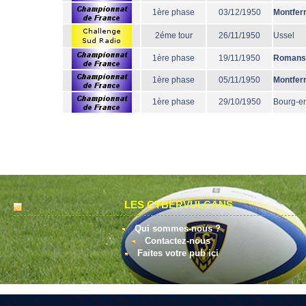
1ère phase
03/12/1950
Montfer
2éme tour
26/11/1950
Ussel
1ère phase
19/11/1950
Romans
1ère phase
05/11/1950
Montfer
1ère phase
29/10/1950
Bourg-e
LES CYBERVULCANS
Qui sommes-nous ?
Contactez-nous
Faites votre pub ici