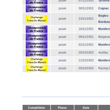
poule
07/12/1952
Tyrosse
poule
30/11/1952
Cognac
Begles-
poule
23/11/1952
Bordea
poule
16/11/1952
Montfer
poule
09/11/1952
Bergera
poule
02/11/1952
Montfer
poule
26/10/1952
Aurillac
poule
12/10/1952
Montfer
poule
05/10/1952
Racing 
Compétition
Phase
Date