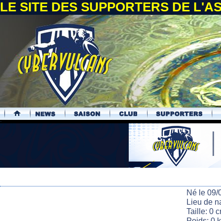
LE SITE DES SUPPORTERS DE L'
.
Né le 09/
Lieu de n
Taille: 0 
Poids: 0 