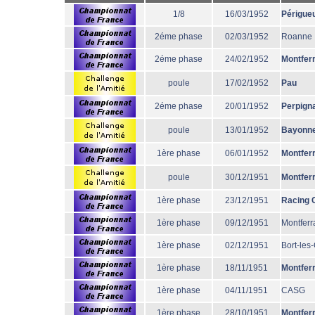
1/8
16/03/1952
Périgue
2éme phase
02/03/1952
Roanne
2éme phase
24/02/1952
Montfer
poule
17/02/1952
Pau
2éme phase
20/01/1952
Perpign
poule
13/01/1952
Bayonn
1ère phase
06/01/1952
Montfer
poule
30/12/1951
Montfer
1ère phase
23/12/1951
Racing 
1ère phase
09/12/1951
Montferr
1ère phase
02/12/1951
Bort-les
1ère phase
18/11/1951
Montfer
1ère phase
04/11/1951
CASG
1ère phase
28/10/1951
Montfer