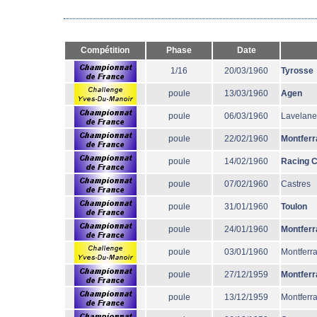
Compétition
Phase
Date
1/16
20/03/1960
Tyrosse
poule
13/03/1960
Agen
poule
06/03/1960
Lavelane
poule
22/02/1960
Montferr
poule
14/02/1960
Racing 
poule
07/02/1960
Castres
poule
31/01/1960
Toulon
poule
24/01/1960
Montferr
poule
03/01/1960
Montferr
poule
27/12/1959
Montferr
poule
13/12/1959
Montferr