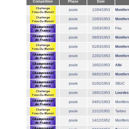
Compétition
Phase
Date
poule
12/04/1953
Montfer
poule
22/03/1953
Montfer
poule
15/03/1953
Pau
poule
08/03/1953
Montfer
poule
01/03/1953
Montfer
poule
22/02/1953
Montfer
poule
16/02/1953
Albi
poule
08/02/1953
Montfer
poule
01/02/1953
SBUC
poule
18/01/1953
Lourdes
poule
04/01/1953
Montferr
poule
21/12/1952
Tarbes
poule
14/12/1952
Montferr