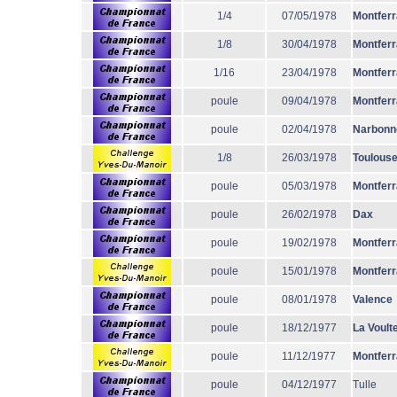
1/4
07/05/1978
Montfer
1/8
30/04/1978
Montfer
1/16
23/04/1978
Montfer
poule
09/04/1978
Montfer
poule
02/04/1978
Narbonn
1/8
26/03/1978
Toulous
poule
05/03/1978
Montfer
poule
26/02/1978
Dax
poule
19/02/1978
Montfer
poule
15/01/1978
Montfer
poule
08/01/1978
Valence
poule
18/12/1977
La Voult
poule
11/12/1977
Montfer
poule
04/12/1977
Tulle