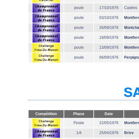
poule
17/10/1976
Castres
poule
03/10/1976
Montfer
poule
26/09/1976
Montcha
poule
19/09/1976
Montfer
poule
13/09/1976
Montfer
poule
06/09/1976
Perpign
SA
Compétition
Phase
Date
Finale
22/05/1976
Montfer
1/4
25/04/1976
Brive