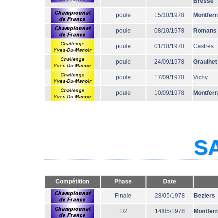
Bresse
poule
15/10/1978
Montferr
poule
08/10/1978
Romans
poule
01/10/1978
Castres
poule
24/09/1978
Graulhet
poule
17/09/1978
Vichy
poule
10/09/1978
Montferr
SA
Compétition
Phase
Date
Finale
28/05/1978
Beziers
1/2
14/05/1978
Montfer