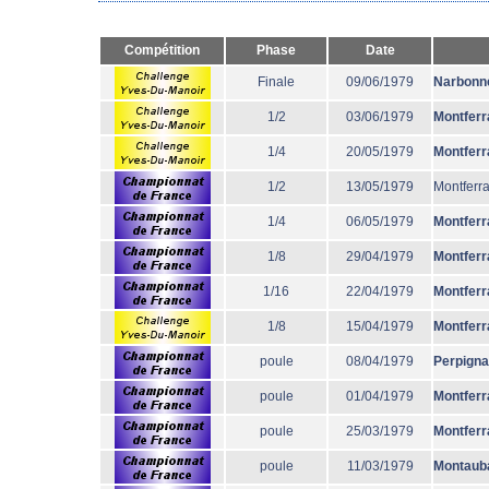
Compétition
Phase
Date
Finale
09/06/1979
Narbonn
1/2
03/06/1979
Montferr
1/4
20/05/1979
Montferr
1/2
13/05/1979
Montferr
1/4
06/05/1979
Montferr
1/8
29/04/1979
Montferr
1/16
22/04/1979
Montferr
1/8
15/04/1979
Montferr
poule
08/04/1979
Perpign
poule
01/04/1979
Montferr
poule
25/03/1979
Montferr
poule
11/03/1979
Montaub