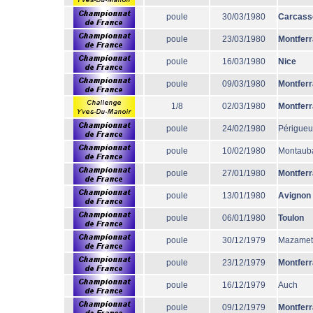
poule
30/03/1980
Carcass
poule
23/03/1980
Montfer
poule
16/03/1980
Nice
poule
09/03/1980
Montfer
1/8
02/03/1980
Montfer
poule
24/02/1980
Périgueu
poule
10/02/1980
Montaub
poule
27/01/1980
Montfer
poule
13/01/1980
Avignon
poule
06/01/1980
Toulon
poule
30/12/1979
Mazamet
poule
23/12/1979
Montfer
poule
16/12/1979
Auch
poule
09/12/1979
Montfer