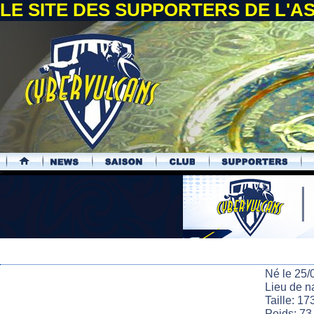
LE SITE DES SUPPORTERS DE L'
.
Né le 25/
Lieu de n
Taille: 17
Poids: 73