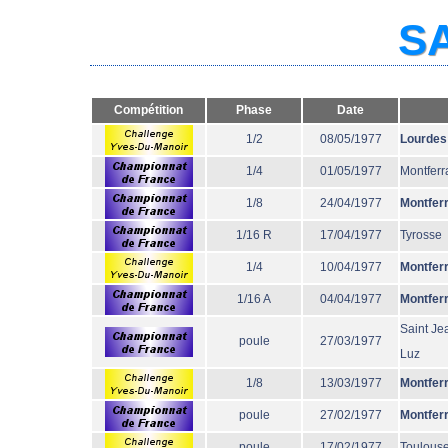
SA
Compétition
Phase
Date
1/2
08/05/1977
Lourdes
1/4
01/05/1977
Montferr
1/8
24/04/1977
Montfer
1/16 R
17/04/1977
Tyrosse
1/4
10/04/1977
Montfer
1/16 A
04/04/1977
Montfer
Saint Je
poule
27/03/1977
Luz
1/8
13/03/1977
Montfer
poule
27/02/1977
Montfer
poule
17/02/1977
Toulous