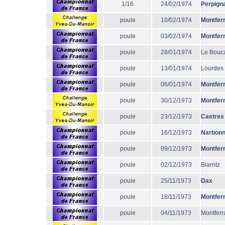
1/16
24/02/1974
Perpign
poule
10/02/1974
Montfer
poule
03/02/1974
Montfer
poule
28/01/1974
Le Bouc
poule
13/01/1974
Lourdes
poule
06/01/1974
Montfer
poule
30/12/1973
Montfer
poule
23/12/1973
Castres
poule
16/12/1973
Narbon
poule
09/12/1973
Montfer
poule
02/12/1973
Biarritz
poule
25/11/1973
Dax
poule
18/11/1973
Montfer
poule
04/11/1973
Montferr