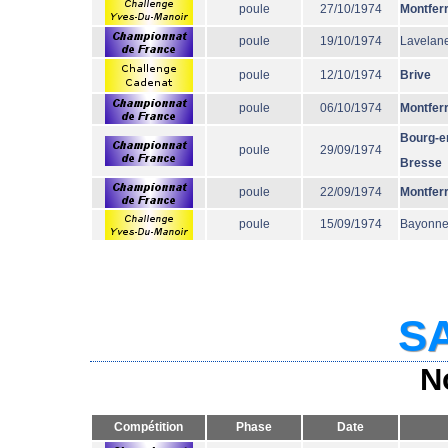
poule
27/10/1974
Montfer
poule
19/10/1974
Lavelane
poule
12/10/1974
Brive
poule
06/10/1974
Montfer
Bourg-e
poule
29/09/1974
Bresse
poule
22/09/1974
Montfer
poule
15/09/1974
Bayonn
SA
N
Compétition
Phase
Date