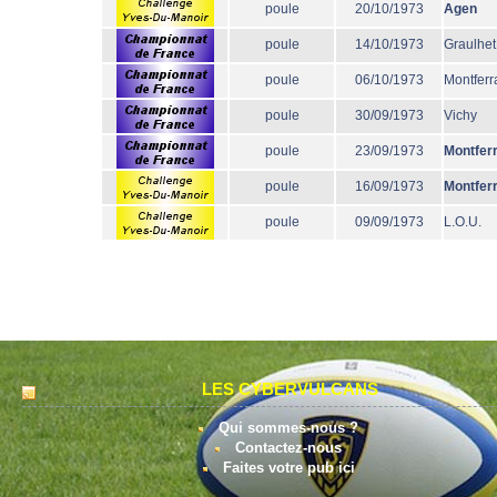
poule
20/10/1973
Agen
poule
14/10/1973
Graulhet
poule
06/10/1973
Montferr
poule
30/09/1973
Vichy
poule
23/09/1973
Montfer
poule
16/09/1973
Montfer
poule
09/09/1973
L.O.U.
LES CYBERVULCANS
Qui sommes-nous ?
Contactez-nous
Faites votre pub ici