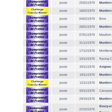
poule
25/02/1979
Montferr
poule
18/02/1979
Montferr
poule
04/02/1979
Brive
poule
28/01/1979
Montferr
poule
07/01/1979
Mauléon
poule
31/12/1978
Montferr
poule
17/12/1978
Montferr
poule
10/12/1978
Racing 
poule
26/11/1978
Avignon
poule
19/11/1978
Montferr
poule
12/11/1978
Montferr
poule
05/11/1978
Carcass
poule
29/10/1978
Montferr
Bourg-en
poule
22/10/1978