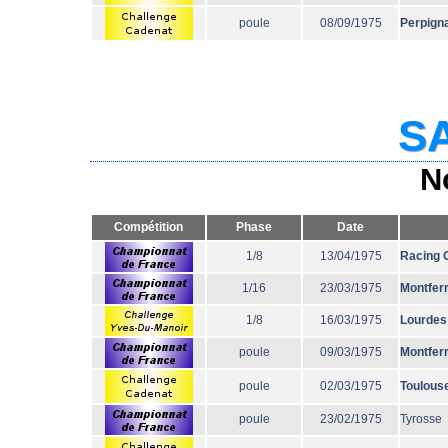
poule
08/09/1975
Perpign
SA
N
Compétition
Phase
Date
1/8
13/04/1975
Racing 
1/16
23/03/1975
Montfer
1/8
16/03/1975
Lourdes
poule
09/03/1975
Montfer
poule
02/03/1975
Toulous
poule
23/02/1975
Tyrosse