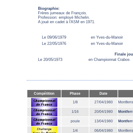
Biographie:
Frères jumeaux de François.
Profession: employé Michelin.
A joué en cadet à l'ASM en 1971.
Le 09/06/1979
en Yves-du-Manoir
Le 22/05/1976
en Yves-du-Manoir
Finale jo
Le 20/05/1973
en Championnat Crabos
Compétition
Phase
Date
1/8
27/04/1980
Montferr
1/16
20/04/1980
Montfer
poule
13/04/1980
Montfer
1/4
06/04/1980
Montferr