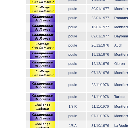
poule
30/01/1977
Montfer
poule
23/01/1977
Romans
poule
16/01/1977
Montfer
poule
09/01/1977
Bayonn
poule
26/12/1976
Auch
poule
19/12/1976
Montfer
poule
12/12/1976
Oloron
poule
07/12/1976
Montfer
poule
28/11/1976
Montfer
poule
21/11/1976
Tarbes
1/8 R
11/11/1976
Montfer
poule
07/11/1976
Montfer
1/8 A
31/10/1976
La Voult