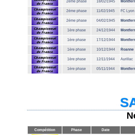
2éme phase
18/02/1945
Montfer
2éme phase
11/02/1945
FC Lyon
2éme phase
04/02/1945
Montfer
1ère phase
24/12/1944
Montfer
1ère phase
17/12/1944
Montfer
1ère phase
10/12/1944
Roanne
1ère phase
12/11/1944
Aurillac
1ère phase
05/11/1944
Montfer
SA
N
Compétition
Phase
Date