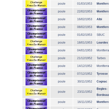
poule
01/03/1953
Montferr
poule
22/02/1953
Montferr
poule
16/02/1953
Albi
poule
08/02/1953
Montferr
poule
01/02/1953
SBUC
poule
18/01/1953
Lourdes
poule
04/01/1953
Montferr
poule
21/12/1952
Tarbes
poule
14/12/1952
Montferr
poule
07/12/1952
Tyrosse
poule
30/11/1952
Cognac
Begles-
poule
23/11/1952
Bordeau
poule
16/11/1952
Montferr