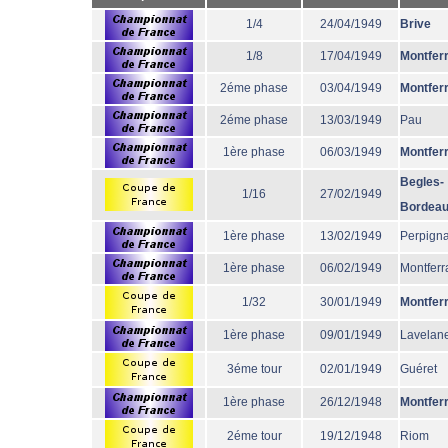
1/4
24/04/1949
Brive
1/8
17/04/1949
Montfer
2éme phase
03/04/1949
Montfer
2éme phase
13/03/1949
Pau
1ère phase
06/03/1949
Montfer
Begles-
1/16
27/02/1949
Bordea
1ère phase
13/02/1949
Perpign
1ère phase
06/02/1949
Montferr
1/32
30/01/1949
Montfer
1ère phase
09/01/1949
Lavelane
3éme tour
02/01/1949
Guéret
1ère phase
26/12/1948
Montfer
2éme tour
19/12/1948
Riom