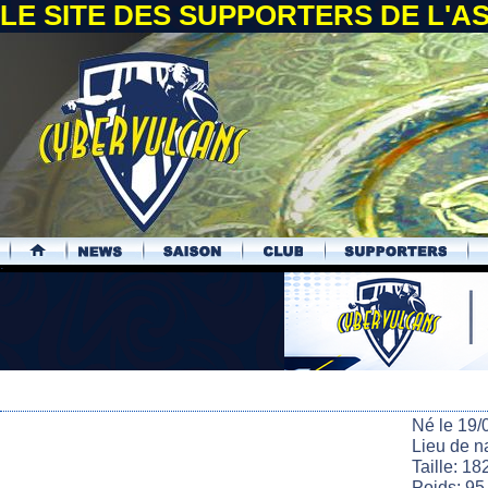
LE SITE DES SUPPORTERS DE L'
.
Né le 19/
Lieu de n
Taille: 18
Poids: 95