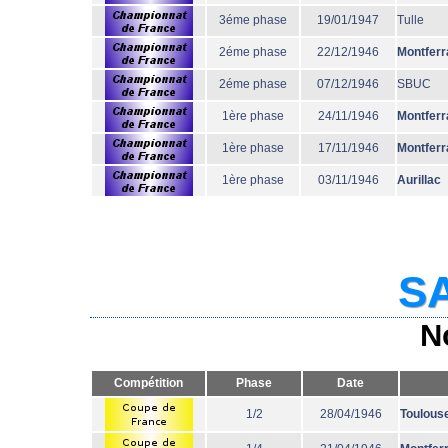
3éme phase
19/01/1947
Tulle
2éme phase
22/12/1946
Montferr
2éme phase
07/12/1946
SBUC
1ère phase
24/11/1946
Montferr
1ère phase
17/11/1946
Montferr
1ère phase
03/11/1946
Aurillac
SA
N
Compétition
Phase
Date
1/2
28/04/1946
Toulous