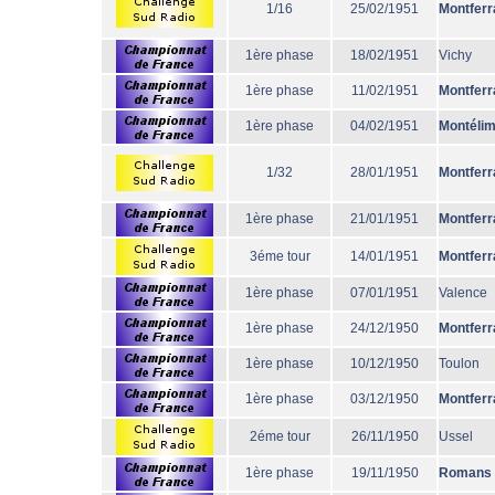
1/16
25/02/1951
Montferr
1ère phase
18/02/1951
Vichy
1ère phase
11/02/1951
Montferr
1ère phase
04/02/1951
Montéli
1/32
28/01/1951
Montferr
1ère phase
21/01/1951
Montferr
3éme tour
14/01/1951
Montferr
1ère phase
07/01/1951
Valence
1ère phase
24/12/1950
Montferr
1ère phase
10/12/1950
Toulon
1ère phase
03/12/1950
Montferr
2éme tour
26/11/1950
Ussel
1ère phase
19/11/1950
Romans