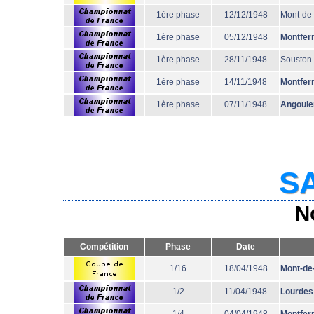
1ère phase
12/12/1948
Mont-de
1ère phase
05/12/1948
Montfer
1ère phase
28/11/1948
Souston
1ère phase
14/11/1948
Montfer
1ère phase
07/11/1948
Angoul
SA
N
Compétition
Phase
Date
1/16
18/04/1948
Mont-de
1/2
11/04/1948
Lourdes