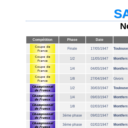
SA
N
Compétition
Phase
Date
Finale
17/05/1947
Toulouse
1/2
11/05/1947
Montferr
1/4
04/05/1947
Montferr
1/8
27/04/1947
Givors
1/2
30/03/1947
Toulouse
1/4
09/03/1947
Montferr
1/8
02/03/1947
Montferr
3éme phase
09/02/1947
Montferr
3éme phase
02/02/1947
Montferr