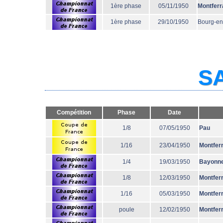
1ère phase
05/11/1950
Montferr
1ère phase
29/10/1950
Bourg-en
SA
Compétition
Phase
Date
1/8
07/05/1950
Pau
1/16
23/04/1950
Montfer
1/4
19/03/1950
Bayonn
1/8
12/03/1950
Montfer
1/16
05/03/1950
Montfer
poule
12/02/1950
Montfer