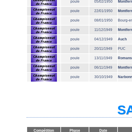
poule
05/02/1950
Montfer
poule
22/01/1950
Montfer
poule
08/01/1950
Bourg-e
poule
11/12/1949
Montfer
poule
04/12/1949
Auch
poule
20/11/1949
PUC
poule
13/11/1949
Romans
poule
06/11/1949
Montfer
poule
30/10/1949
Narbon
SA
Compétition
Phase
Date