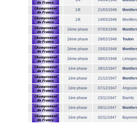
1/4
04/04/1948
Montfer
1/8
21/03/1948
Montfer
1/8
14/03/1948
Montferr
2éme phase
07/03/1948
Montfer
2éme phase
29/02/1948
Toulon
2éme phase
15/02/1948
Montfer
2éme phase
08/02/1948
Limoges
1ère phase
28/12/1947
Montfer
1ère phase
21/12/1947
Montfer
1ère phase
07/12/1947
Angoul
1ère phase
23/11/1947
Biarritz
1ère phase
09/11/1947
Montfer
1ère phase
02/11/1947
Bayonn