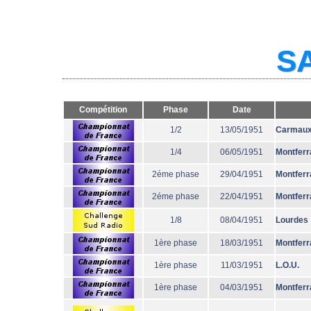
SA
Compétition
Phase
Date
1/2
13/05/1951
Carmau
1/4
06/05/1951
Montferr
2éme phase
29/04/1951
Montferr
2éme phase
22/04/1951
Montferr
1/8
08/04/1951
Lourdes
1ère phase
18/03/1951
Montferr
1ère phase
11/03/1951
L.O.U.
1ère phase
04/03/1951
Montferr