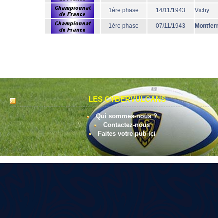
1ère phase
14/11/1943
Vichy
1ère phase
07/11/1943
Montfer
LES CYBERVULCANS
Qui sommes-nous ?
Contactez-nous
Faites votre pub ici