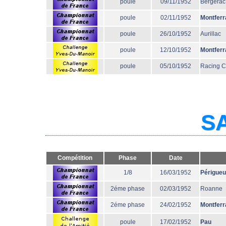
poule
09/11/1952
Bergerac
poule
02/11/1952
Montferr
poule
26/10/1952
Aurillac
poule
12/10/1952
Montferr
poule
05/10/1952
Racing 
SA
Compétition
Phase
Date
1/8
16/03/1952
Périgue
2éme phase
02/03/1952
Roanne
2éme phase
24/02/1952
Montferr
poule
17/02/1952
Pau